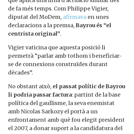
que aplica una línia d’actuació similar des
de fa més temps. Com Philippe Vigier,
diputat del MoDem,
afirmava
en unes
declaracions a la premsa,
Bayrou és “el
centrista original”
.
Vigier vaticina que aquesta posició li
permetrà “parlar amb tothom i beneficiar-
se de connexions construïdes durant
dècades”.
No obstant això,
el passat polític de Bayrou
li podria passar factura
: partint de la base
política del gaullisme, la seva enemistat
amb Nicolas Sarkozy el portà a un
enfrontament amb què fou elegit president
el 2007, a donar suport a la candidatura del