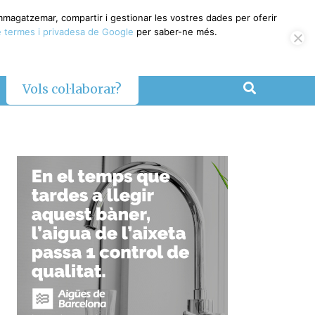
emmagatzemar, compartir i gestionar les vostres dades per oferir
 termes i privadesa de Google
per saber-ne més.
Vols col·laborar?