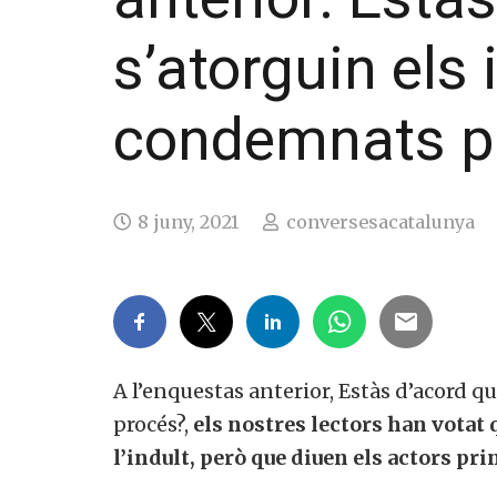
s’atorguin els 
condemnats pe
8 juny, 2021
conversesacatalunya
A l’enquestas anterior, Estàs d’acord q
procés?,
els nostres lectors han votat 
l’indult, però que diuen els actors pri