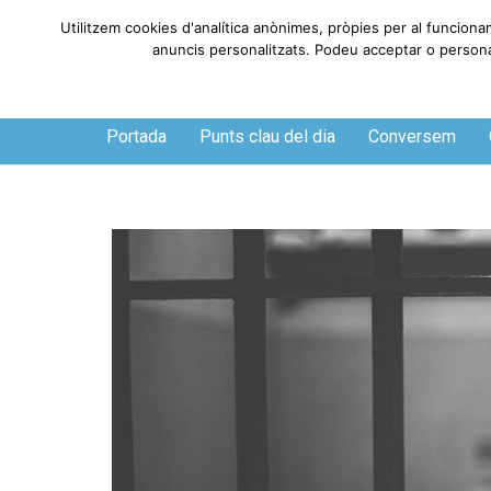
Utilitzem cookies d'analítica anònimes, pròpies per al funciona
anuncis personalitzats. Podeu acceptar o personali
Dissabte, 8 de agosto de 2026
Portada
Punts clau del dia
Conversem