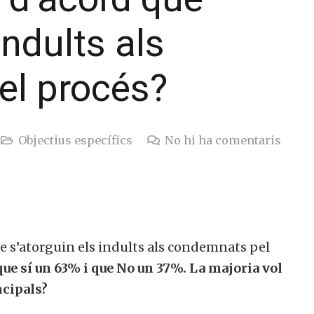
indults als
l procés?
Objectius específics
No hi ha comentaris
ue s’atorguin els indults als condemnats pel
que sí un 63% i que No un 37%. La majoria vol
ncipals?