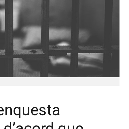
’enquesta
s d’acord que