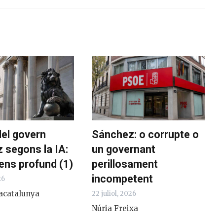
del govern
Sánchez: o corrupte o
 segons la IA:
un governant
ens profund (1)
perillosament
incompetent
26
acatalunya
22 juliol, 2026
Núria Freixa