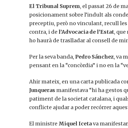
El Tribunal Suprem
, el passat 26 de m
posicionament sobre l’indult als cond
preceptiu, però no vinculant, recull le
contra, i de
l’Advocacia de l’Estat
, que
ho haurà de traslladar al consell de mi
Per la seva banda,
Pedro Sánchez
, va 
pensant en la “concòrdia” i no en la “ve
Ahir mateix, en una carta publicada con
Junqueras
manifestava “hi ha gestos que
patiment de la societat catalana, i quals
conflicte ajudar a poder recórrer aques
El ministre
Miquel Iceta
va manifestar 