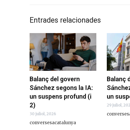
Entrades relacionades
Balanç del govern
Balanç 
Sánchez segons la IA:
Sánchez
un suspens profund (i
un susp
2)
29 juliol, 20
converses
30 juliol, 2026
conversesacatalunya