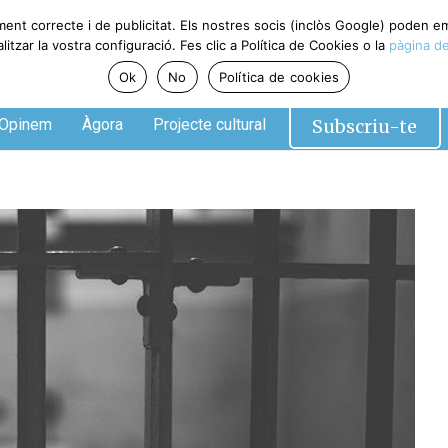
ment correcte i de publicitat. Els nostres socis (inclòs Google) poden 
tzar la vostra configuració. Fes clic a Política de Cookies o la
pàgina de
Ok
No
Política de cookies
Subscriu-te
Opinem
Àgora
Projecte cultural