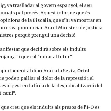
aig, va traslladar al govern espanyol, el seu
emnats pel procés. Aquest informe que és
s opinions de la
Fiscalia
, que s’hi va mostrar en
 no es va pronunciar. Ara el Ministeri de Justícia
nistres perquè prengui una decisió.
manifestar que decidirà sobre els indults
njança” i que cal “mirar al futur”.
juntament al diari Ara i a la Sexta,
Oriol
 poden pal·liar el dolor de la repressió i el
evol gest en la línia de la desjudicalització del
t camí”.
que creu que els indults als presos de l’1-O es