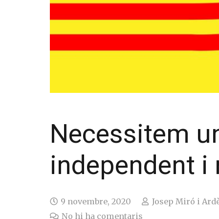
Necessitem u
independent i 
9 novembre, 2020
Josep Miró i Ard
No hi ha comentaris