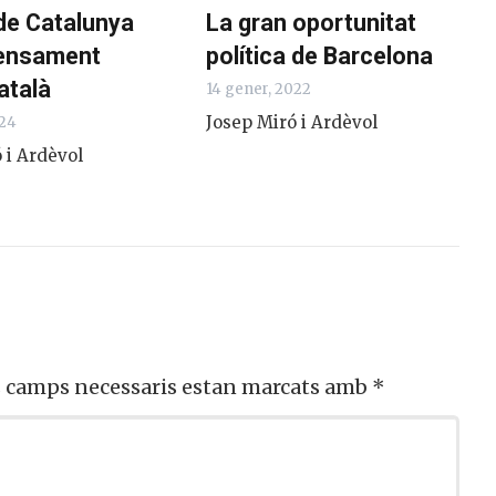
 de Catalunya
La gran oportunitat
 pensament
política de Barcelona
català
14 gener, 2022
Josep Miró i Ardèvol
024
 i Ardèvol
s camps necessaris estan marcats amb
*