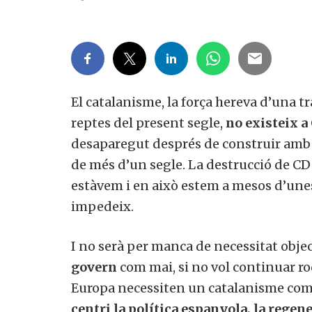
El catalanisme, la força hereva d’una tr
reptes del present segle,
no existeix a
desaparegut després de construir amb è
de més d’un segle. La destrucció de CD
estàvem i en això estem a mesos d’unes 
impedeix.
I no serà per manca de necessitat obje
govern
com mai, si no vol continuar r
Europa necessiten un catalanisme com e
centri la política espanyola, la regener