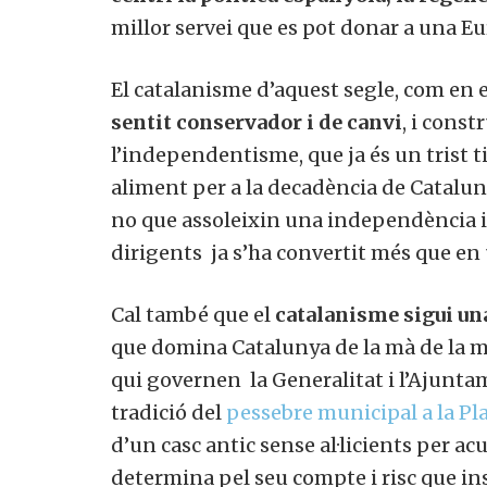
millor servei que es pot donar a una Eu
El catalanisme d’aquest segle, com en e
sentit conservador i de canvi
, i cons
l’independentisme, que ja és un trist ti
aliment per a la decadència de Cataluny
no que assoleixin una independència in
dirigents ja s’ha convertit més que en
Cal també que el
catalanisme sigui un
que domina Catalunya de la mà de la ma
qui governen la Generalitat i l’Ajunta
tradició del
pessebre municipal a la Pl
d’un casc antic sense al·licients per a
determina pel seu compte i risc que ins