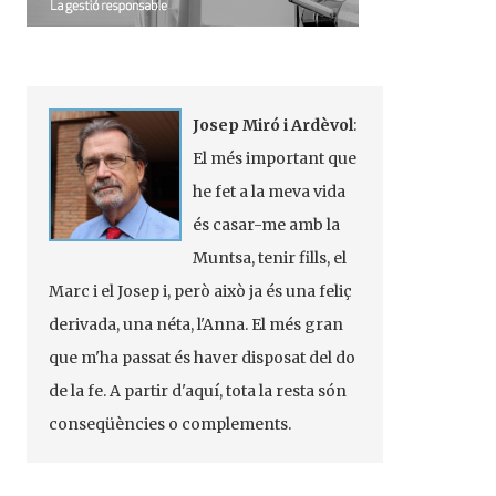
Josep Miró i Ardèvol
:
El més important que
he fet a la meva vida
és casar-me amb la
Muntsa, tenir fills, el
Marc i el Josep i, però això ja és una feliç
derivada, una néta, l'Anna. El més gran
que m'ha passat és haver disposat del do
de la fe. A partir d'aquí, tota la resta són
conseqüències o complements.