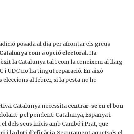
adició posada al dia per afrontar els greus
 Catalunya com a opció electoral
. Ha
xit la Catalunya tal i com la coneixem al llarg
C i UDC no ha tingut reparació. En això
eleccions al febrer, si la pesta no ho
ctiva: Catalunya necessita
centrar-se en el bon
odolant pel pendent. Catalunya, Espanya i
l dels seus inicis amb Cambó i Prat, que
i i la doti d’eficàcia
. Segurament aquets és el