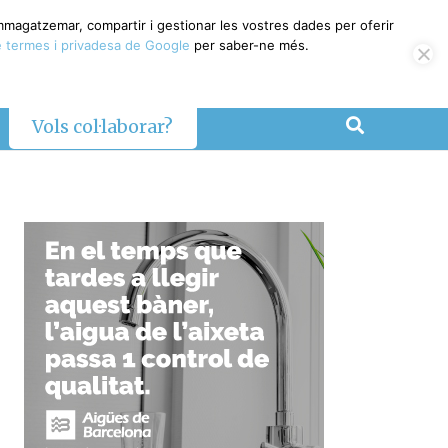
emmagatzemar, compartir i gestionar les vostres dades per oferir
 termes i privadesa de Google
per saber-ne més.
Vols col·laborar?