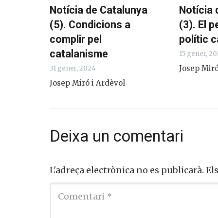
Notícia de Catalunya
Notícia
(5). Condicions a
(3). El
complir pel
polític 
catalanisme
15 gener, 2
Josep Miró
31 gener, 2024
Josep Miró i Ardèvol
Deixa un comentari
L'adreça electrònica no es publicarà.
El