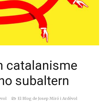
n catalanisme
no subaltern
èvol
El Blog de Josep Miró i Ardèvol