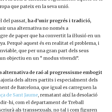
ropa que pateix en la seva unió.
l del passat,
ha d’unir progrés i tradició,
truir una alternativa no només a
gre de paper que ha convertit la il·lusió en un
a. Perquè aquest és en realitat el problema, i
viable, que per una gran part dels seus
 un objectiu en un “ modus vivendi”.
a alternativa de raó al progressisme embogit
joria dels altres partits i especialment dels
ment de Barcelona, que igual es carreguen la
aça de Sant Jaume
, rematant així la desolació
cudir-hi, com el departament de Treball
criurà als transsexuals, no tal i com figuren