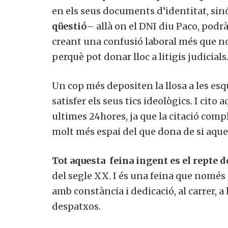
en els seus documents d’identitat, si
qüestió
– allà on el DNI diu Paco, podrà
creant una confusió laboral més que no
perquè pot donar lloc a litigis judicials
Un cop més depositen la llosa a les esq
satisfer els seus tics ideològics. I cit
ultimes 24hores, ja que la citació comp
molt més espai del que dona de si aque
Tot aquesta feina ingent es el repte d
del segle XX. I és una feina que només
amb constància i dedicació, al carrer, a l
despatxos.