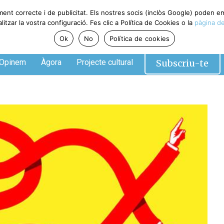
ment correcte i de publicitat. Els nostres socis (inclòs Google) poden 
tzar la vostra configuració. Fes clic a Política de Cookies o la
pàgina de
Ok
No
Política de cookies
Subscriu-te
Opinem
Àgora
Projecte cultural