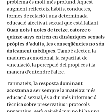
problema és molt més profund. Aquest
augment reflecteix hàbits, conductes,
formes de relació i una determinada
educació afectiva i sexual que està fallant.
Quan nois i noies de tretze, catorze o
quinze anys entren en dinàmiques sexuals
pròpies d’adults, les conseqüències no són
únicament mèdiques.
També afecten la
maduresa emocional, la capacitat de
vinculació, la percepció del propi cos i la
manera d’entendre l’altre.
Tanmateix,
la resposta dominant
acostuma a ser sempre la mateixa
: més
educació sexual, és a dir, més informació
tècnica sobre preservatius i protocols
preventius. Però gairebé mai no hi ha una