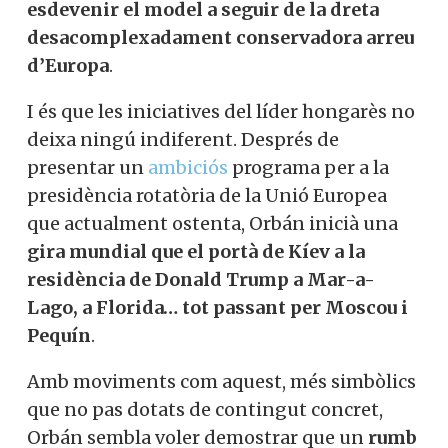
esdevenir el model a seguir de la dreta
desacomplexadament conservadora arreu
d’Europa
.
I és que les iniciatives del líder hongarès no
deixa ningú indiferent. Després de
presentar un
ambiciós
programa per a la
presidència rotatòria de la Unió Europea
que actualment ostenta, Orbán inicià una
gira mundial que el portà de Kíev a la
residència de Donald Trump a Mar-a-
Lago, a Florida… tot passant per Moscou i
Pequín
.
Amb moviments com aquest, més simbòlics
que no pas dotats de contingut concret,
Orbán sembla voler demostrar que un
rumb