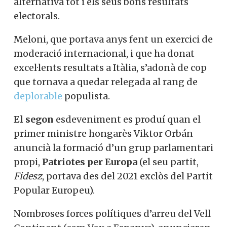
alternativa tot i els seus bons resultats
electorals.
Meloni, que portava anys fent un exercici de
moderació internacional, i que ha donat
excel·lents resultats a Itàlia, s’adonà de cop
que tornava a quedar relegada al rang de
deplorable
populista.
El segon
esdeveniment es produí quan el
primer ministre hongarès Viktor Orbán
anuncià la formació d’un grup parlamentari
propi,
Patriotes per Europa
(el seu partit,
Fidesz
, portava des del 2021 exclòs del Partit
Popular Europeu).
Nombroses forces polítiques d’arreu del Vell