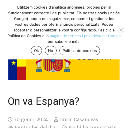
Utilitzem cookies d'analítica anònimes, pròpies per al
funcionament correcte i de publicitat. Els nostres socis (inclòs
Google) poden emmagatzemar, compartir i gestionar les
vostres dades per oferir anuncis personalitzats. Podeu
acceptar o personalitzar la vostra configuració. Fes clic a
Política de Cookies o la
pàgina de termes i privadesa de Google
per saber-ne més.
Ok
No
Política de cookies
On va Espanya?
30 gener, 2024
Enric Casanovas
Punts clau del dia
No hi ha comentaris