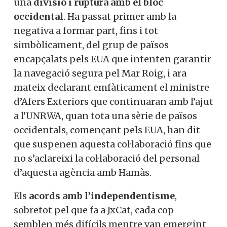
una
divisió i ruptura amb el bloc
occidental
. Ha passat primer amb la
negativa a formar part, fins i tot
simbòlicament, del grup de països
encapçalats pels EUA que intenten garantir
la navegació segura pel Mar Roig, i ara
mateix declarant emfàticament el ministre
d’Afers Exteriors que continuaran amb l’ajut
a l’UNRWA, quan tota una sèrie de països
occidentals, començant pels EUA, han dit
que suspenen aquesta col·laboració fins que
no s’aclareixi la col·laboració del personal
d’aquesta agència amb Hamàs.
Els
acords amb l’independentisme
,
sobretot pel que fa a JxCat, cada cop
semblen més difícils mentre van emergint