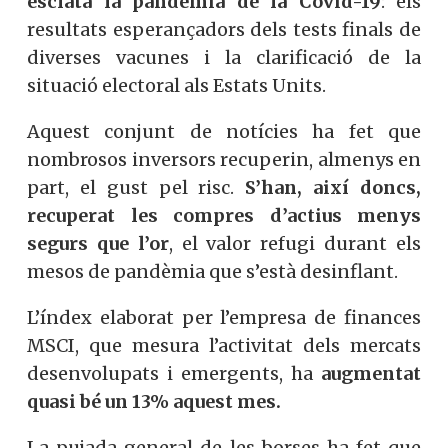
esclatà la pandèmia de la Covid-19
: els
resultats esperançadors dels tests finals de
diverses vacunes i la clarificació de la
situació electoral als Estats Units.
Aquest conjunt de notícies ha fet que
nombrosos inversors recuperin, almenys en
part, el gust pel risc.
S’han, així doncs,
recuperat les compres d’actius menys
segurs que l’or
, el valor refugi durant els
mesos de pandèmia que s’està desinflant.
L’índex elaborat per l’empresa de finances
MSCI, que mesura l’activitat dels mercats
desenvolupats i emergents, ha
augmentat
quasi bé un 13% aquest mes.
La pujada general de les borses ha fet que