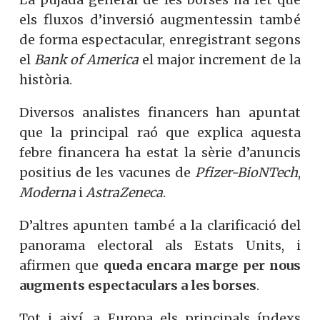
els fluxos d’inversió augmentessin també
de forma espectacular, enregistrant segons
el
Bank of America
el major increment de la
història.
Diversos analistes financers han apuntat
que la principal raó que explica aquesta
febre financera ha estat la sèrie d’anuncis
positius de les vacunes de
Pfizer-BioNTech
,
Moderna
i
AstraZeneca
.
D’altres apunten també a la clarificació del
panorama electoral als Estats Units, i
afirmen que
queda encara marge per nous
augments espectaculars a les borses
.
Tot i així, a Europa els principals índexs