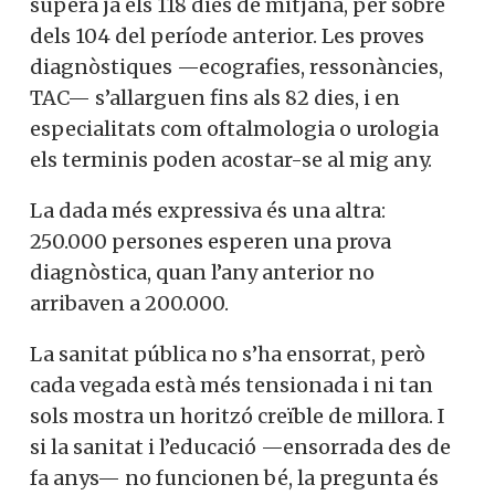
supera ja els 118 dies de mitjana, per sobre
dels 104 del període anterior. Les proves
diagnòstiques —ecografies, ressonàncies,
TAC— s’allarguen fins als 82 dies, i en
especialitats com oftalmologia o urologia
els terminis poden acostar-se al mig any.
La dada més expressiva és una altra:
250.000 persones esperen una prova
diagnòstica, quan l’any anterior no
arribaven a 200.000.
La sanitat pública no s’ha ensorrat, però
cada vegada està més tensionada i ni tan
sols mostra un horitzó creïble de millora. I
si la sanitat i l’educació —ensorrada des de
fa anys— no funcionen bé, la pregunta és