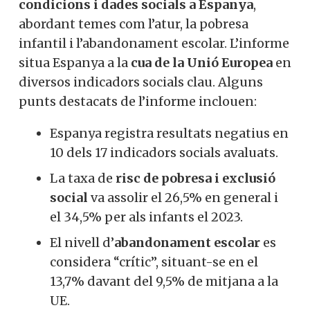
condicions i dades socials a Espanya
,
abordant temes com l’atur, la pobresa
infantil i l’abandonament escolar. L’informe
situa Espanya a la
cua de la Unió Europea
en
diversos indicadors socials clau. Alguns
punts destacats de l’informe inclouen:
Espanya registra resultats negatius en
10 dels 17 indicadors socials avaluats.
La taxa de
risc de pobresa i exclusió
social
va assolir el 26,5% en general i
el 34,5% per als infants el 2023.
El nivell d’
abandonament escolar
es
considera “crític”, situant-se en el
13,7% davant del 9,5% de mitjana a la
UE.