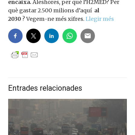
encaixa.
Aleshores, per què l’H2MED? Per
què gastar 2.500 milions d’aquí
al
2030
? Vegem-ne més xifres.
Llegir més
Entrades relacionades