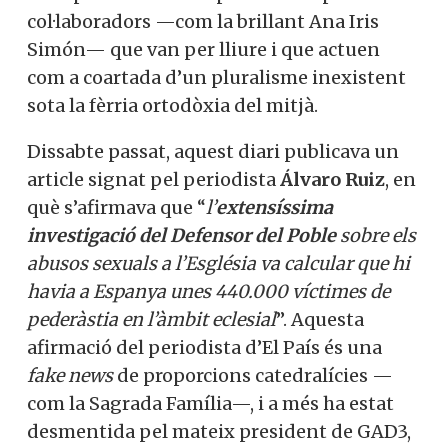
col·laboradors —com la brillant Ana Iris
Simón— que van per lliure i que actuen
com a coartada d’un pluralisme inexistent
sota la fèrria ortodòxia del mitjà.
Dissabte passat, aquest diari publicava un
article signat pel periodista
Álvaro Ruiz
, en
què s’afirmava que “
l’
extensíssima
investigació del Defensor del Poble
sobre els
abusos sexuals a l’Església va calcular que hi
havia a Espanya unes 440.000 víctimes de
pederàstia en l’àmbit eclesial
”. Aquesta
afirmació del periodista d’El País és una
fake news
de proporcions catedralícies —
com la Sagrada Família—, i a més ha estat
desmentida pel mateix president de GAD3,