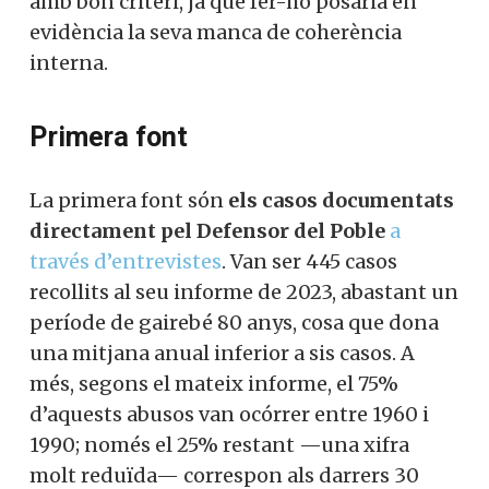
amb bon criteri, ja que fer-ho posaria en
evidència la seva manca de coherència
interna.
Primera font
La primera font són
els casos documentats
directament pel Defensor del Poble
a
través d’entrevistes
. Van ser 445 casos
recollits al seu informe de 2023, abastant un
període de gairebé 80 anys, cosa que dona
una mitjana anual inferior a sis casos. A
més, segons el mateix informe, el 75%
d’aquests abusos van ocórrer entre 1960 i
1990; només el 25% restant —una xifra
molt reduïda— correspon als darrers 30