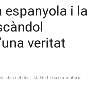
 espanyola i la
escàndol
’una veritat
ts clau del dia
No hi ha comentaris