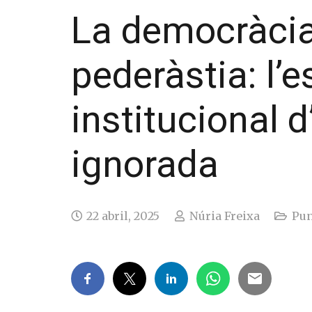
La democràcia
pederàstia: l’
institucional d
ignorada
22 abril, 2025
Núria Freixa
Pun