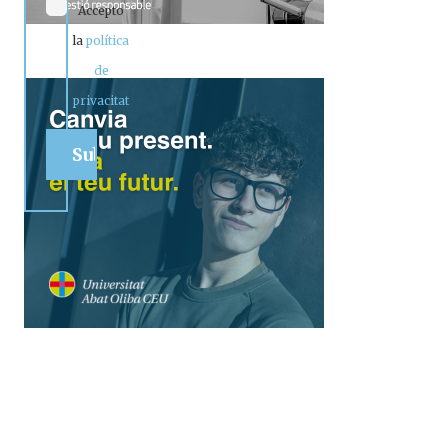
Accepto
la
política
de
privacitat