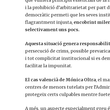
que vulnera principis essencials de la
i la prohibició d’arbitrarietat per part 
democràtic permeti que les seves inst
flagrantment injusta,
encobrint miler
selectivament uns pocs.
Aquesta situació genera responsabilit
persecució de crims, possible prevarica
i tot complicitat institucional si es de
facilitar la impunitat.
El cas valencià de Mónica Oltra
, el m
centres de menors tutelats per l’Admin
protegeix certs culpables mentre fuetej
A més, un aspecte especialment greu 