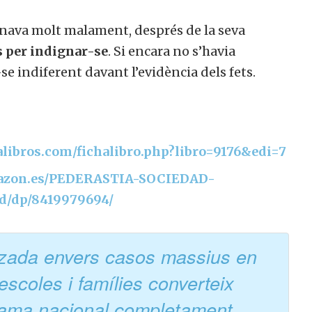
anava molt malament, després de la seva
s per indignar-se
. Si encara no s’havia
e indiferent davant l’evidència dels fets.
alibros.com/fichalibro.php?libro=9176&edi=7
mazon.es/PEDERASTIA-SOCIEDAD-
d/dp/8419979694/
itzada envers casos massius en
escoles i famílies converteix
rama nacional completament