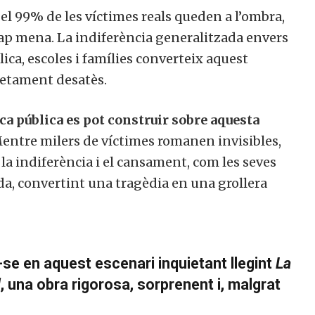
 el 99% de les víctimes reals queden a l’ombra,
ap mena. La indiferència generalitzada envers
ica, escoles i famílies converteix aquest
etament desatès.
ica pública es pot construir sobre aquesta
entre milers de víctimes romanen invisibles,
la indiferència i el cansament, com les seves
da, convertint una tragèdia en una grollera
-se en aquest escenari inquietant llegint
La
d
, una obra rigorosa, sorprenent i, malgrat