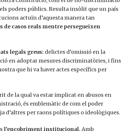
 nostra Constitució, com el de no-discriminació
dels poders públics. Resulta insòlit que un país
itucions actuïn d’aquesta manera tan
s de casos reals mentre persegueixen
ats legals greus:
delictes d’omissió en la
ció en adoptar mesures discriminatòries, i fins
mostra que hi va haver actes específics per
arit de la qual va estar implicat en abusos en
istració, és emblemàtic de com el poder
a d’altres per raons polítiques o ideològiques.
és
l’encobriment institucional.
Amb