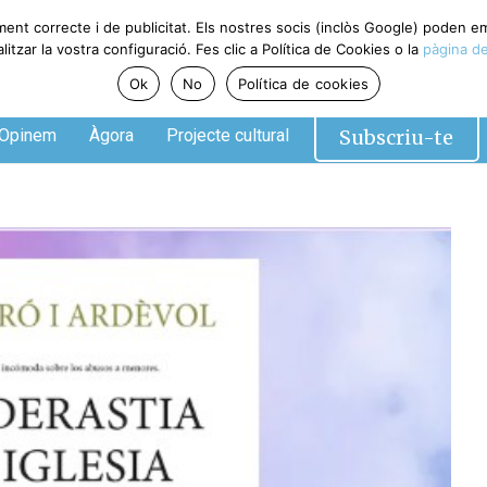
ment correcte i de publicitat. Els nostres socis (inclòs Google) poden 
tzar la vostra configuració. Fes clic a Política de Cookies o la
pàgina de
Ok
No
Política de cookies
Subscriu-te
Opinem
Àgora
Projecte cultural