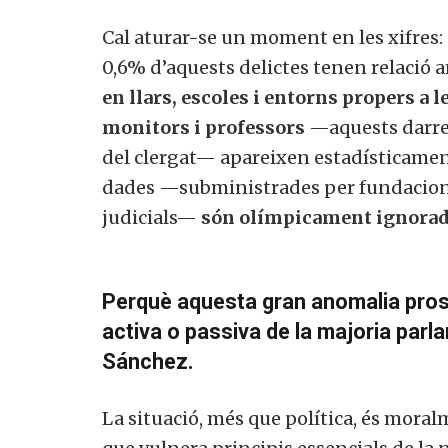
Cal aturar-se un moment en les xifres: 
0,6% d’aquests delictes tenen relació am
en llars, escoles i entorns propers a l
monitors i professors
—aquests darrer
del clergat— apareixen estadísticamen
dades —subministrades per fundacions 
judicials—
són olímpicament ignorad
Perquè aquesta gran anomalia prosp
activa o passiva de la majoria parl
Sánchez.
La situació, més que política, és moral