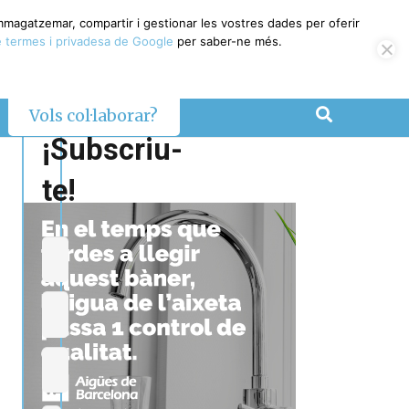
emmagatzemar, compartir i gestionar les vostres dades per oferir
 termes i privadesa de Google
per saber-ne més.
Vols col·laborar?
¡Subscriu-
te!