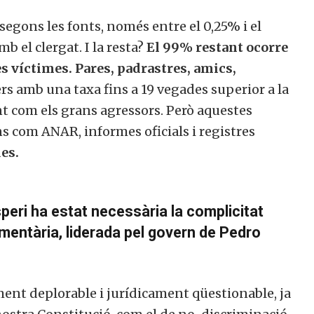
segons les fonts, només entre el 0,25% i el
b el clergat. I la resta?
El 99% restant ocorre
es víctimes. Pares, padrastres, amics,
s amb una taxa fins a 19 vegades superior a la
t com els grans agressors. Però aquestes
com ANAR, informes oficials i registres
es.
eri ha estat necessària la complicitat
amentària, liderada pel govern de Pedro
ment deplorable i jurídicament qüestionable, ja