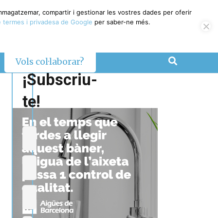
emmagatzemar, compartir i gestionar les vostres dades per oferir
 termes i privadesa de Google
per saber-ne més.
Vols col·laborar?
¡Subscriu-
te!