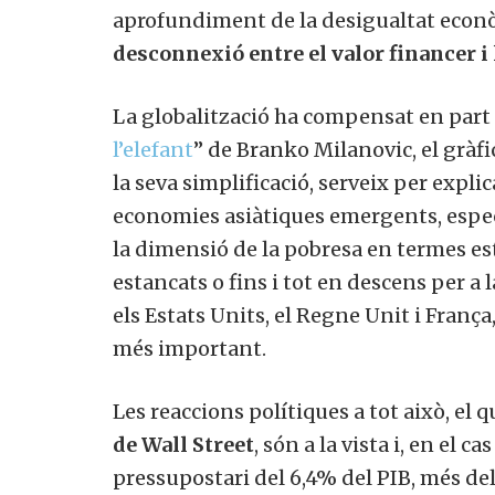
aprofundiment de la desigualtat econòm
desconnexió entre el valor financer i
La globalització ha compensat en part 
l’elefant
” de Branko Milanovic, el gràfi
la seva simplificació, serveix per exp
economies asiàtiques emergents, espec
la dimensió de la pobresa en termes est
estancats o fins i tot en descens per a 
els Estats Units, el Regne Unit i França
més important.
Les reaccions polítiques a tot això, e
de Wall Street
, són a la vista i, en el c
pressupostari del 6,4% del PIB, més del