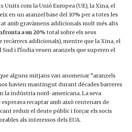
s Units com la Unió Europea (UE), la Xina, el
eix en un aranzel base del 10% per a totes les
at amb gravàmens addicionals molt més alts
enfronta a un 20%
total sobre els seus
 recàrrecs addicionals), mentre que la Xina, el
el Sud i l’Índia veuen aranzels que superen el
 que alguns mitjans van anomenar “aranzels
ïsos havien mantingut durant dècades barreres
en la indústria nord-americana. La seva
 esperava recaptar amb això centenars de
ant reduir el deute públic i forçar els socis
rables als interessos dels EUA.