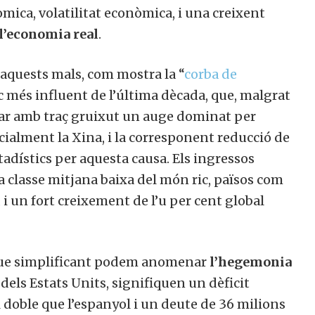
ica, volatilitat econòmica, i una creixent
 l’economia real
.
aquests mals, com mostra la “
corba de
c més influent de l’última dècada, que, malgrat
licar amb traç gruixut un auge dominat per
ialment la Xina, i la corresponent reducció de
adístics per aquesta causa. Els ingressos
la classe mitjana baixa del món ric, països com
, i un fort creixement de l’u per cent global
l que simplificant podem anomenar
l’hegemonia
as dels Estats Units, signifiquen un dèficit
 doble que l’espanyol i un deute de 36 milions