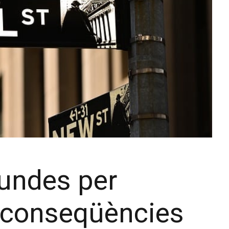
fundes per
s conseqüències