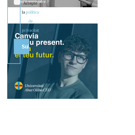
Accepto
la
política
de
privacitat