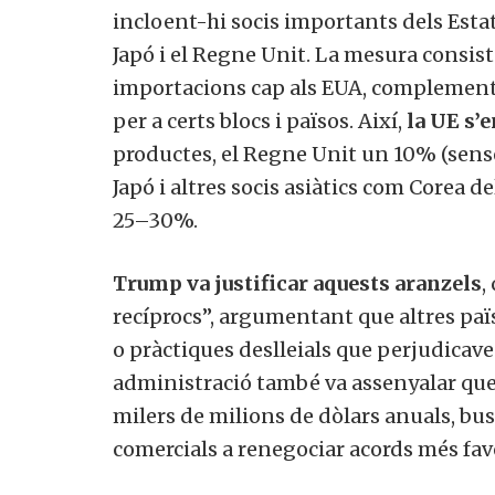
incloent-hi socis importants dels Estat
Japó i el Regne Unit. La mesura consist
importacions cap als EUA, complement
per a certs blocs i països. Així,
la UE s’
productes, el Regne Unit un 10% (sense
Japó i altres socis asiàtics com Corea d
25–30%.
Trump va justificar aquests aranzels
,
recíprocs”, argumentant que altres pa
o pràctiques deslleials que perjudicav
administració també va assenyalar que
milers de milions de dòlars anuals, busc
comercials a renegociar acords més favo