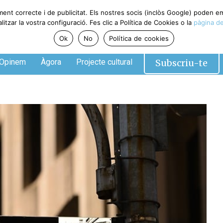
ment correcte i de publicitat. Els nostres socis (inclòs Google) poden 
tzar la vostra configuració. Fes clic a Política de Cookies o la
pàgina de
Ok
No
Política de cookies
Subscriu-te
Opinem
Àgora
Projecte cultural