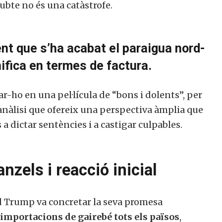
dubte no és una catàstrofe.
nt que s’ha acabat el paraigua nord-
ifica en termes de factura.
r-ho en una pel·lícula de “bons i dolents”, per
àlisi que ofereix una perspectiva àmplia que
 a dictar sentències i a castigar culpables.
nzels i reacció inicial
ld Trump va concretar la seva promesa
 importacions de gairebé tots els països
,