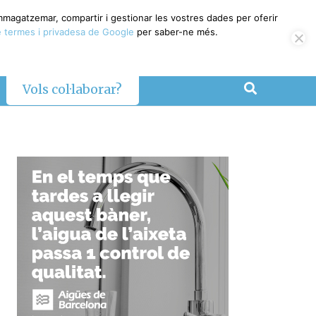
magatzemar, compartir i gestionar les vostres dades per oferir
termes i privadesa de Google
per saber-ne més.
Vols col·laborar?