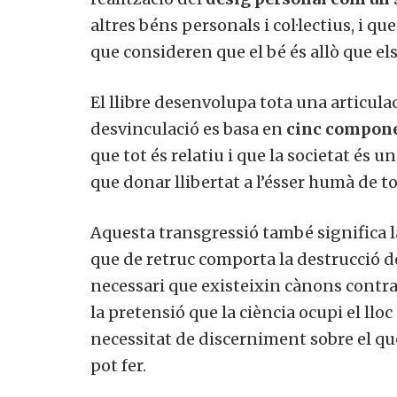
altres béns personals i col·lectius, i q
que consideren que el bé és allò que els c
El llibre desenvolupa tota una articulació
desvinculació es basa en
cinc compone
que tot és relatiu i que la societat és u
que donar llibertat a l’ésser humà de tot
Aquesta transgressió també significa la 
que de retruc comporta la destrucció de 
Vols 
necessari que existeixin cànons contra e
la pretensió que la ciència ocupi el lloc de
necessitat de discerniment sobre el que é
pot fer.