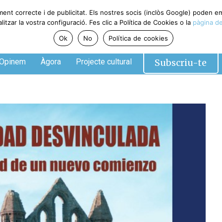
ent correcte i de publicitat. Els nostres socis (inclòs Google) poden em
zar la vostra configuració. Fes clic a Política de Cookies o la
pàgina de 
Ok
No
Política de cookies
Subscriu-te
pinem
Àgora
Projecte cultural