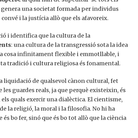
ue genera una societat formada per individus
onvé i la justícia allò que els afavoreix.
 i identifica que la cultura de la
nts
: una cultura de la transgressió sota la idea
na cosa infinitament flexible i emmotllable, i
a tradició i cultura religiosa és fonamental.
liquidació de qualsevol cànon cultural, fet
les guardes reals, ja que perquè existeixin, és
col·laborar a Converses a Cata
ls quals exercir una dialèctica. El cientisme,
 la religió, la moral i la filosofia. No hi ha
s bo fer, sinó que és bo tot allò que la ciència
Et convidem a participar i ser un