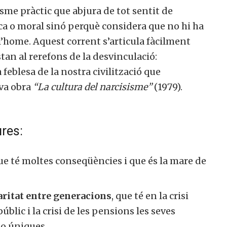
sme pràctic que abjura de tot sentit de
membre actiu de la nostra comunitat.
ca o moral sinó perquè considera que no hi ha
l’home. Aquest corrent s’articula fàcilment
an al rerefons de la desvinculació:
ull col·laborar
No, però vull re
eblesa de la nostra civilització que
ctivament
butlletí
va obra
“La cultura del narcisisme”
(1979).
res:
ue té moltes conseqüències i que és la mare de
aritat entre generacions
, que té en la crisi
ic i la crisi de les pensions les seves
o úniques.