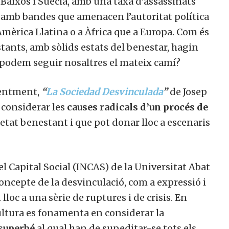
Baixos i Suècia, amb una taxa d’assassinats
 amb bandes que amenacen l’autoritat política
mèrica Llatina o a Àfrica que a Europa. Com és
ants, amb sòlids estats del benestar, hagin
, podem seguir nosaltres el mateix camí?
centment,
“
La Sociedad Desvinculada
”
de Josep
considerar les
causes radicals d’un procés de
tat benestant i que pot donar lloc a escenaris
l Capital Social (INCAS) de la Universitat Abat
oncepte de la desvinculació, com a expressió i
loc a una sèrie de ruptures i de crisis. En
ultura es fonamenta en considerar la
superbé
al qual han de supeditar-se tots els