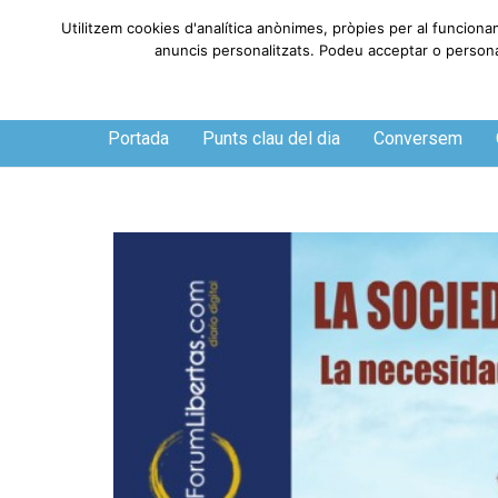
Utilitzem cookies d'analítica anònimes, pròpies per al funcionam
anuncis personalitzats. Podeu acceptar o personalit
Dissabte, 8 de agosto de 2026
Portada
Punts clau del dia
Conversem
O