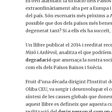
És ben alarmant la situació dels Països 
extraordinàriament alta per a Europa i
del país. Són escenaris més pròxims a A
possible que dos dels països més benest
degenerat tant? Si a ells els ha succeït
Un llibre publicat el 2014 i reeditat re
Miró i Ardèvol, analitza el que podríem 
degradació
que amenaça la nostra socie
com els dels Països Baixos i Suècia.
Fruit d’una dècada dirigint l’Institut de
Oliba CEU, va sorgir i desenvolupar el c
síntesi de les causes globals que donen l
aquest llibre es defineix que aquesta c
realització del
desig personal com un 