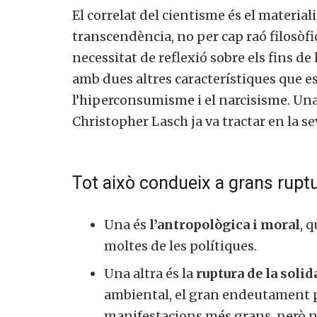
El correlat del cientisme és el materiali
transcendència, no per cap raó filosòfi
necessitat de reflexió sobre els fins de 
amb dues altres característiques que est
Si, v
l’hiperconsumisme i el narcisisme. Una f
a
Christopher Lasch ja va tractar en la se
Tot això condueix a grans ruptu
Una és
l’antropològica i moral
, q
moltes de les polítiques.
Una altra és la
ruptura de la solid
ambiental, el gran endeutament públ
manifestacions més grans, però n