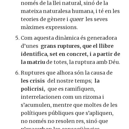
caracteritzen per substituir l’atenció
sobre el mode de producció i la forma
com s’hi participa, pel mode de vida
basat en el “dret” a l’autorealització
per sobre no només de la llei natural,
sinó de la mateixa naturalesa
humana, i té en les teories de gènere
i
queer
les seves màximes
X
expressions.
Com aquesta dinàmica és generadora
Vols col·laborar a
d’unes
grans ruptures, que el llibre
identifica, set en concret, i a partir
Converses a Catalunya?
de la matriu
de totes, la ruptura amb
Déu.
Ruptures que alhora són la causa de
Et convidem a participar i
les crisis
del nostre temps;
la