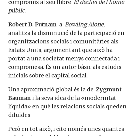
l’home públic
.
Robert D. Putnam
a
Bowling Alone
,
analitza la disminució de la participació
en organitzacions socials i comunitàries
als Estats Units, argumentant que això ha
portat a una societat menys connectada i
compromesa. És un autor bàsic als estudis
inicials sobre el capital social.
Una aproximació global és la de
Zygmunt
Bauman
i la seva idea de la «modernitat
líquida» en què les relacions socials
queden diluïdes.
Però en tot això, i cito només unes
quantes referències,
no hi havia un marc