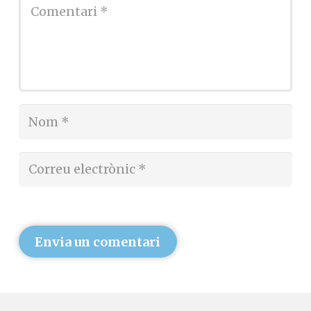
Societat Desvinculada
23 juliol, 2024
conversesacatalunya
Deixa un comentari
L'adreça electrònica no es publicarà.
Els
camps necessaris estan marcats amb
*