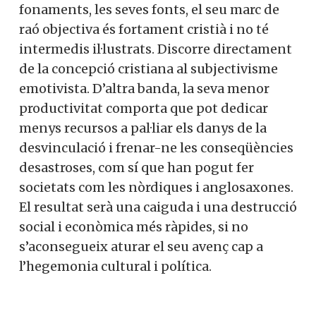
I un apunt final:
Hispanoamèrica no està fora de perill
d’aquesta tragèdia històrica
. La cultura
desvinculada està menys desenvolupada,
té menys poder que a Espanya, on és
clarament hegemònica, però el seu dany
és més gran i més ràpid, perquè els seus
fonaments, les seves fonts, el seu marc de
raó objectiva és fortament cristià i no té
intermedis il·lustrats. Discorre
directament de la concepció cristiana al
subjectivisme emotivista. D’altra banda, la
seva menor productivitat comporta que
pot dedicar menys recursos a pal·liar els
danys de la desvinculació i frenar-ne les