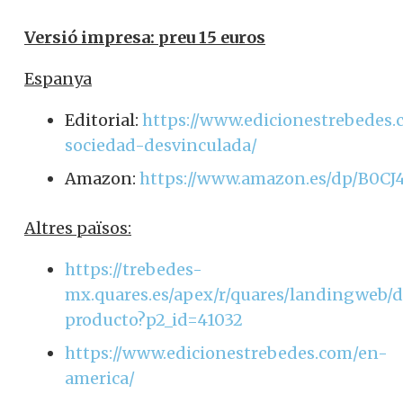
Com adquirir el llibre
La sociedad
desvinculada. La necessitat d’un
nou començament:
Versió impresa: preu 15 euros
Espanya
Editorial:
https://www.edicionestrebedes.
sociedad-desvinculada/
Amazon:
https://www.amazon.es/dp/B0CJ