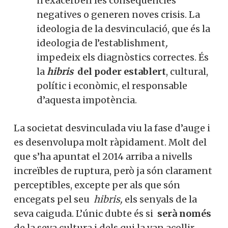
ser un
policrisi,
que es ramifiquen,
membre actiu de la nostra
interrelacionen com un rizoma i
s’acumulen, mentre que moltes de
comunitat.
les polítiques públiques que
s’apliquen, no només no resolen res,
sinó que n’exacerben les
Si, vull col·laborar activament
conseqüències negatives o generen
noves crisis. La ideologia de la
desvinculació, que és la ideologia de
No, però vull rebre el butlletí
l’establishment
,
impedeix els
diagnòstics correctes. És la
hibris
del
poder establert
, cultural, polític i
econòmic, el responsable d’aquesta
impotència.
La societat desvinculada viu la fase d’auge