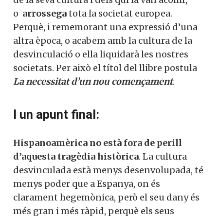
i es desenvolupa molt ràpidament. Molt
del que s’ha apuntat el 2014 arriba a
nivells increïbles de ruptura, però ja són
clarament perceptibles, excepte per als
que són encegats pel seu
hibris,
els
senyals de la seva caiguda. L’únic dubte és
si
serà només
de la seva cultura i dels qui
la van acollir, o
arrossega
tota la societat
europea. Perquè, i rememorant una
expressió d’una altra època, o acabem amb
la cultura de la desvinculació o ella
liquidarà les nostres societats. Per això el
títol del llibre postula
La necessitat d’un
nou començament
.