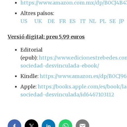
Altres països:
https://trebedes-
mx.quares.es/apex/r/quares/landingweb/d
producto?p2_id=41032
https://www.edicionestrebedes.com/en-
america/
https://www.amazon.com.mx/dp/B0CJ4B4
Altres països:
US
UK
DE
FR
ES
IT
NL
PL
SE
JP
Versió digital: preu 5,99 euros
Editorial
(epub):
https://www.edicionestrebedes.co