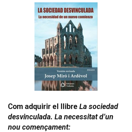
conseqüències desastroses, com sí que
han pogut fer societats com les nòrdiques
i anglosaxones. El resultat serà una
caiguda i una destrucció social i
econòmica més ràpides, si no
s’aconsegueix aturar el seu avenç cap a
l’hegemonia cultural i política.