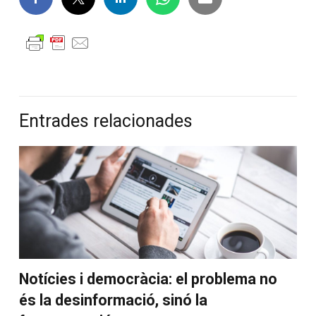
sociedad-desvinculada-ebook/
Kindle:
https://www.amazon.es/dp/B0CJ96
Apple:
https://books.apple.com/es/book/la
sociedad-desvinculada/id6467103112
Entrades relacionades