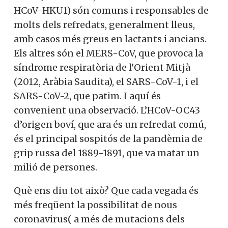
HCoV-HKU1) són comuns i responsables de
molts dels refredats, generalment lleus,
amb casos més greus en lactants i ancians.
Els altres són el MERS-CoV, que provoca la
síndrome respiratòria de l’Orient Mitjà
(2012, Aràbia Saudita), el SARS-CoV-1, i el
SARS-CoV-2, que patim. I aquí és
convenient una observació. L’HCoV-OC43
d’origen boví, que ara és un refredat comú,
és el principal sospitós de la pandèmia de
grip russa del 1889-1891, que va matar un
milió de persones.
Què ens diu tot això? Que cada vegada és
més freqüent la possibilitat de nous
coronavirus( a més de mutacions dels