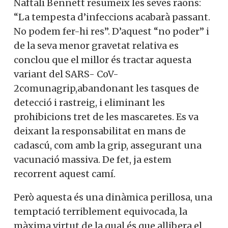
Naftali Bennett resumeix les seves raons:
“La tempesta d’infeccions acabarà passant.
No podem fer-hi res”. D’aquest “no poder” i
de la seva menor gravetat relativa es
conclou que el millor és tractar aquesta
variant del SARS- CoV-
2comunagrip,abandonant les tasques de
detecció i rastreig, i eliminant les
prohibicions tret de les mascaretes. Es va
deixant la responsabilitat en mans de
cadascú, com amb la grip, assegurant una
vacunació massiva. De fet, ja estem
recorrent aquest camí.
Però aquesta és una dinàmica perillosa, una
temptació terriblement equivocada, la
màxima virtut de la qual és que allibera el