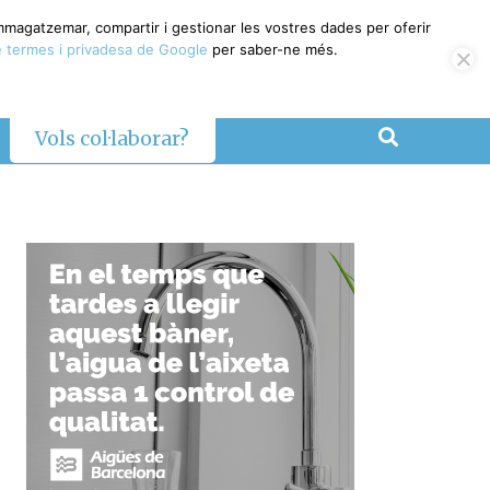
magatzemar, compartir i gestionar les vostres dades per oferir
termes i privadesa de Google
per saber-ne més.
Vols col·laborar?