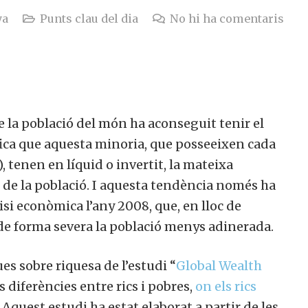
a
Punts clau del dia
No hi ha comentaris
e la població del món ha aconseguit tenir el
ica que aquesta minoria, que posseeixen cada
 tenen en líquid o invertit, la mateixa
de la població. I aquesta tendència només ha
isi econòmica l’any 2008, que, en lloc de
 de forma severa la població menys adinerada.
es sobre riquesa de l’estudi “
Global Wealth
 diferències entre rics i pobres,
on els rics
 Aquest estudi ha estat elaborat a partir de les