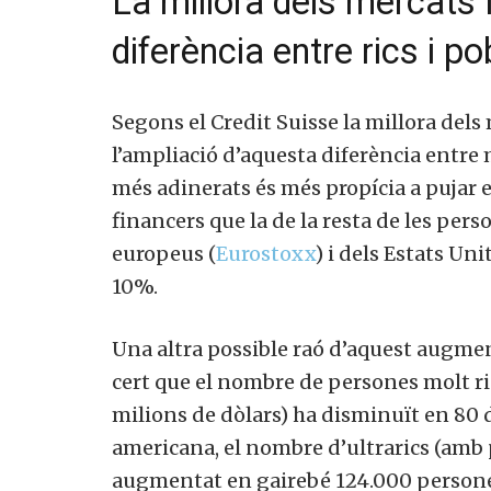
La millora dels mercats 
diferència entre rics i po
Segons el Credit Suisse la millora dels 
Si, v
l’ampliació d’aquesta diferència entre m
a
més adinerats és més propícia a pujar el
financers que la de la resta de les pers
europeus (
Eurostoxx
) i dels Estats Units
10%.
Una altra possible raó d’aquest augment
cert que el nombre de persones molt ri
milions de dòlars) ha disminuït en 80 d
americana, el nombre d’ultrarics (amb 
augmentat en gairebé 124.000 persone