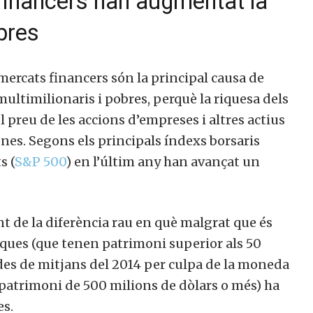
financers han augmentat la
membre actiu de la nostra comunitat.
bres
mercats financers són la principal causa de
ull col·laborar
No, però vull re
ultimilionaris i pobres, perquè la riquesa dels
ctivament
butlletí
 preu de les accions d’empreses i altres actius
ones. Segons els principals índexs borsaris
 (
S&P 500
) en l’últim any han avançat un
 de la diferència rau en què malgrat que és
ques (que tenen patrimoni superior als 50
es de mitjans del 2014 per culpa de la moneda
patrimoni de 500 milions de dòlars o més) ha
s.