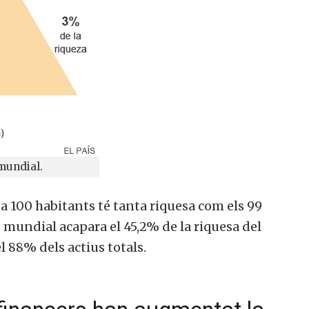
mundial.
da 100 habitants té tanta riquesa com els 99
col·laborar a Converses a Cata
 mundial acapara el 45,2% de la riquesa del
 88% dels actius totals.
Et convidem a participar i ser un