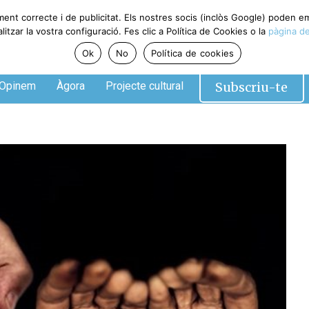
ent correcte i de publicitat. Els nostres socis (inclòs Google) poden em
zar la vostra configuració. Fes clic a Política de Cookies o la
pàgina de 
Ok
No
Política de cookies
Subscriu-te
pinem
Àgora
Projecte cultural