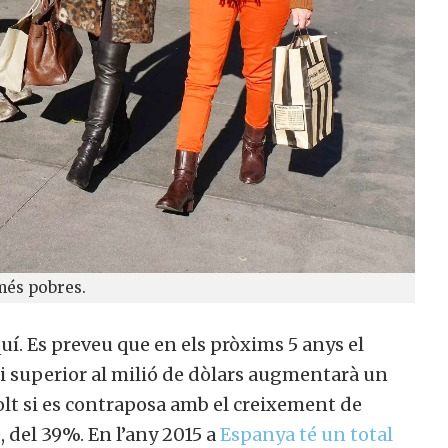
més pobres.
í. Es preveu que en els pròxims 5 anys el
uperior al milió de dòlars augmentarà un
olt si es contraposa amb el creixement de
 del 39%. En l’any 2015 a
Espanya té un total