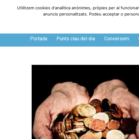
Utilitzem cookies d'analítica anònimes, pròpies per al funcionam
anuncis personalitzats. Podeu acceptar o personalit
Dijous, 6 de agosto de 2026
Portada
Punts clau del dia
Conversem
O