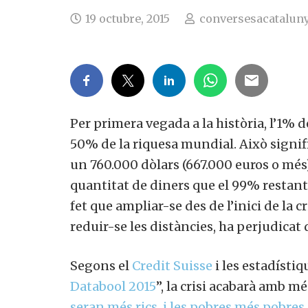
19 octubre, 2015
conversesacataluny
Per primera vegada a la història, l’1% d
50% de la riquesa mundial. Això signif
un 760.000 dòlars (667.000 euros o més),
quantitat de diners que el 99% restant 
fet que ampliar-se des de l’inici de la cr
reduir-se les distàncies, ha perjudicat
Segons el
Credit Suisse
i les estadístiqu
Databool 2015
”, la crisi acabarà amb més
seran més rics, i les pobres més pobres
.