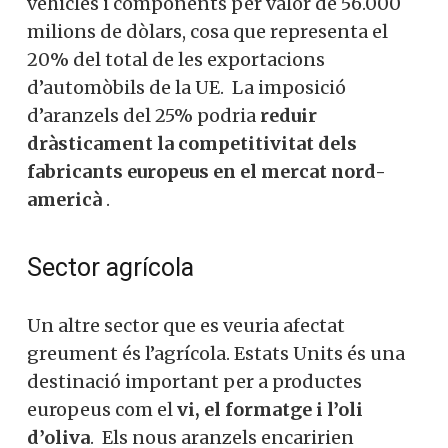
vehicles i components per valor de 56.000
milions de dòlars, cosa que representa el
20% del total de les exportacions
d’automòbils de la UE
.
La imposició
d’aranzels del 25% podria
reduir
dràsticament la competitivitat dels
fabricants europeus en el mercat nord-
americà
.
Sector agrícola
Un altre sector que es veuria afectat
greument és l’agrícola. Estats Units és una
destinació important per a productes
europeus com el
vi, el formatge i l’oli
d’oliva
.
Els nous aranzels encaririen