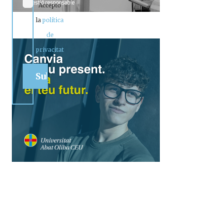
Accepto
la
política
de
privacitat