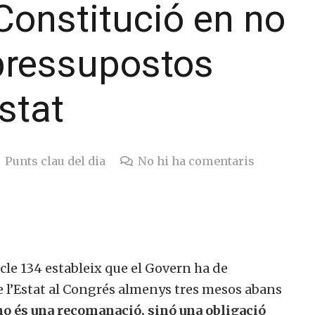
Constitució en no
 pressupostos
stat
Punts clau del dia
No hi ha comentaris
icle 134 estableix que el Govern ha de
e l’Estat al Congrés almenys tres mesos abans
no és una recomanació, sinó una obligació