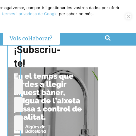
emmagatzemar, compartir i gestionar les vostres dades per oferir
 termes i privadesa de Google
per saber-ne més.
Vols col·laborar?
¡Subscriu-
te!