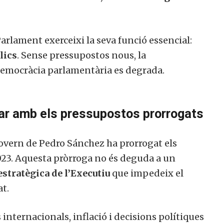
rlament exerceixi la seva funció essencial:
lics
. Sense pressupostos nous, la
a democràcia parlamentària es degrada.
ar amb els pressupostos prorrogats
Govern de Pedro Sánchez ha prorrogat els
023. Aquesta pròrroga no és deguda a un
estratègica de l’Executiu
que impedeix el
at.
internacionals, inflació i decisions polítiques