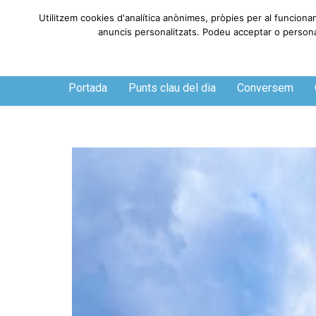
Utilitzem cookies d'analítica anònimes, pròpies per al funciona
anuncis personalitzats. Podeu acceptar o personali
Divendres, 7 de agosto de 2026
Portada
Punts clau del dia
Conversem