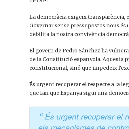
de Dret.
La democràcia exigeix ​​transparència, 
Governar sense pressupostos nous és
debilita la nostra convivència democrà
El govern de Pedro Sánchez ha vulnerat
de la Constitució espanyola. Aquesta 
constitucional, sinó que impedeix l’ex
És urgent recuperar el respecte a la le
que fan que Espanya sigui una democrà
És urgent recuperar el re
els mecanismes de contro