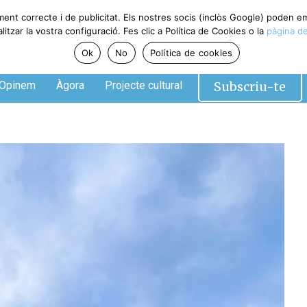
ment correcte i de publicitat. Els nostres socis (inclòs Google) poden 
tzar la vostra configuració. Fes clic a Política de Cookies o la
pàgina de
Ok
No
Política de cookies
Subscriu-te
Opinem
Àgora
Projecte cultural