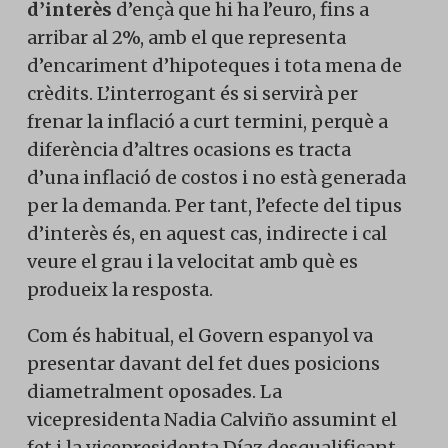
d’interès
d’ençà que hi ha l’euro, fins a
arribar al 2%, amb el que representa
d’encariment d’hipoteques i tota mena de
crèdits. L’interrogant és si servirà per
frenar la inflació a curt termini, perquè a
diferència d’altres ocasions es tracta
d’una inflació de costos i no està generada
per la demanda. Per tant, l’efecte del tipus
d’interès és, en aquest cas, indirecte i cal
veure el grau i la velocitat amb què es
produeix la resposta.
Com és habitual, el Govern espanyol va
presentar davant del fet dues posicions
diametralment oposades. La
vicepresidenta Nadia Calviño assumint el
fet i la vicepresidenta Díaz desqualificant-