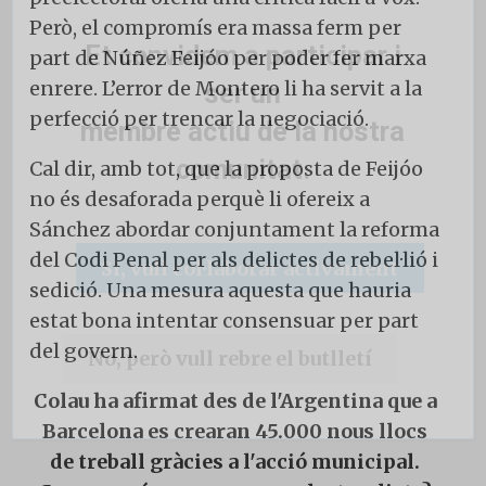
Però, el compromís era massa ferm per
Et convidem a participar i
part de Núñez Feijóo per poder fer marxa
enrere. L’error de Montero li ha servit a la
ser un
perfecció per trencar la negociació.
membre actiu de la nostra
comunitat.
Cal dir, amb tot, que la proposta de Feijóo
no és desaforada perquè li ofereix a
Sánchez abordar conjuntament la reforma
del Codi Penal per als delictes de rebel·lió i
Si, vull col·laborar activament
sedició. Una mesura aquesta que hauria
estat bona intentar consensuar per part
del govern.
No, però vull rebre el butlletí
Colau ha afirmat des de l'Argentina que a
Barcelona es crearan 45.000 nous llocs
de treball gràcies a l'acció municipal.