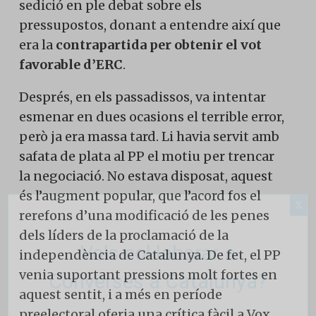
sedició en ple debat sobre els
pressupostos, donant a entendre així que
era la
contrapartida per obtenir el vot
favorable d’ERC
.
Després, en els passadissos, va intentar
esmenar en dues ocasions el terrible error,
però ja era massa tard. Li havia servit amb
safata de plata al PP el motiu per trencar
la negociació. No estava disposat, aquest
és l’augment popular, que l’acord fos el
X
rerefons d’una modificació de les penes
dels líders de la proclamació de la
Vols col·laborar a
independència de Catalunya. De fet, el PP
venia suportant pressions molt fortes en
Converses a Catalunya?
aquest sentit, i a més en període
preelectoral oferia una crítica fàcil a Vox.