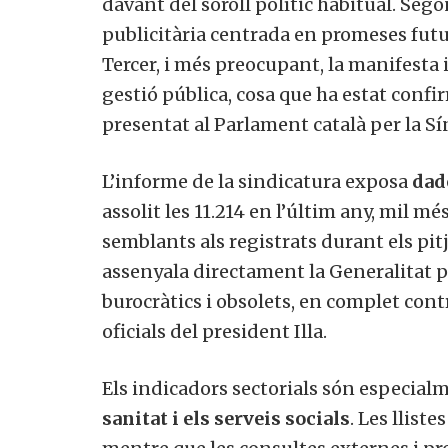
davant del soroll polític habitual. Se
publicitària centrada en promeses fut
Tercer, i més preocupant, la manifesta i
gestió pública, cosa que ha estat con
presentat al Parlament català per la S
L’informe de la sindicatura exposa
dad
assolit les 11.214 en l’últim any, mil mé
semblants als registrats durant els pi
assenyala directament la Generalitat p
burocràtics i obsolets, en complet cont
oficials del president Illa.
Els indicadors sectorials són especia
sanitat i els serveis socials
. Les llist