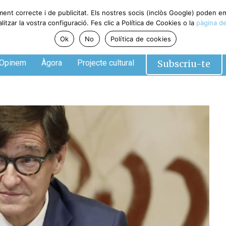
ment correcte i de publicitat. Els nostres socis (inclòs Google) poden 
tzar la vostra configuració. Fes clic a Política de Cookies o la
pàgina de
Ok
No
Política de cookies
Subscriu-te
Opinem
Àgora
Projecte cultural