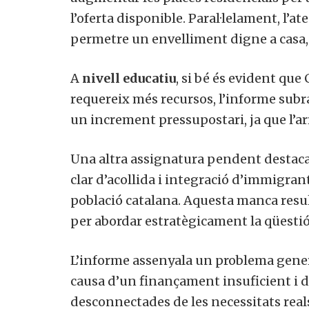
l’oferta disponible. Paral·lelament, l’at
permetre un envelliment digne a casa
A
nivell educatiu
, si bé és evident qu
requereix més recursos, l’informe subra
un increment pressupostari, ja que l’a
Una altra assignatura pendent destaca
clar d’acollida i integració d’immigran
població catalana. Aquesta manca result
per abordar estratègicament la qüestió
L’informe assenyala un problema gener
causa d’un finançament insuficient i 
desconnectades de les necessitats reals