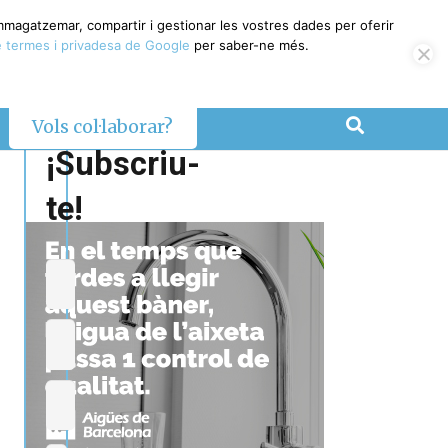
emmagatzemar, compartir i gestionar les vostres dades per oferir
 termes i privadesa de Google
per saber-ne més.
Vols col·laborar?
¡Subscriu-
te!