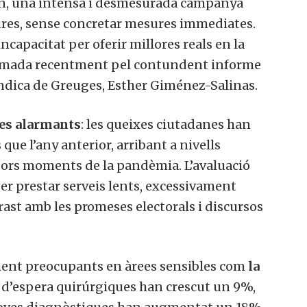
gon, una intensa i desmesurada campanya
ures, sense concretar mesures immediates.
ncapacitat per oferir millores reals en la
firmada recentment pel contundent informe
índica de Greuges, Esther Giménez-Salinas.
es alarmants
: les queixes ciutadanes han
s que l’any anterior, arribant a nivells
tjors moments de la pandèmia. L’avaluació
er prestar serveis lents, excessivament
rast amb les promeses electorals i discursos
lment preocupants en àrees sensibles com
la
es d’espera quirúrgiques han crescut un 9%,