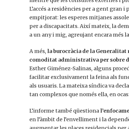
mentre que les consultes externes i 
L’accés a residències per a gent gran 
empitjorat: les esperes mitjanes assolei
per a discapacitats. Així mateix, la dem
a un any i mig, agreujant encara més la
A més,
la burocràcia de la Generalitat 
comoditat administrativa per sobre de 
Esther Giménez-Salinas, alguns proce
facilitar exclusivament la feina als fu
als usuaris. La mateixa síndica va de
tan complexos que només ella, en ocas
L’informe també qüestiona
l’enfocame
en l’àmbit de l’envelliment i la dependè
augmentar les places residencials per