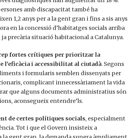
proves diagnòstiques han augmentat un 18%.
i persones amb discapacitat també ha
xen 1,2 anys per a la gent gran i fins a sis anys
ora en la concessió d’habitatges socials arriba
 ja precària situació habitacional a Catalunya.
rep fortes crítiques per prioritzar la
l’eficàcia i accessibilitat al ciutadà
. Segons
diments i formularis semblen dissenyats per
ncionaris, complicant innecessàriament la vida
clarar que alguns documents administratius són
ions, aconsegueix entendre’ls.
nt de certes polítiques socials
, especialment
ncia. Tot i que el Govern insisteix a
 a la gent gran, la demanda supera àmpliament