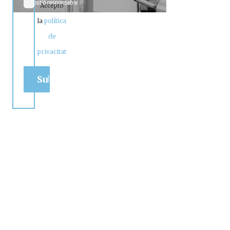
Accepto
la
política
de
privacitat