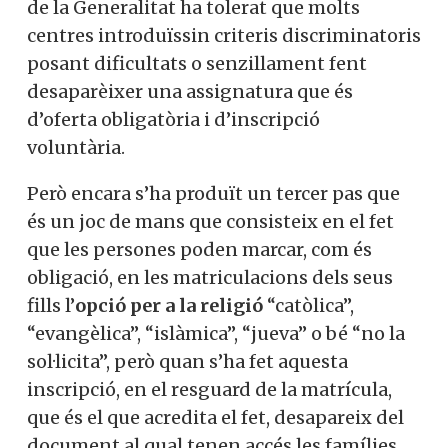
de la Generalitat ha tolerat que molts
centres introduïssin criteris discriminatoris
posant dificultats o senzillament fent
desaparèixer una assignatura que és
d’oferta obligatòria i d’inscripció
voluntària.
Però encara s’ha produït un tercer pas que
és un joc de mans que consisteix en el fet
que les persones poden marcar, com és
obligació, en les matriculacions dels seus
fills l’
opció per a la religió
“catòlica”,
“evangèlica”, “islàmica”, “jueva” o bé “no la
sol·licita”, però quan s’ha fet aquesta
inscripció, en el resguard de la matrícula,
que és el que acredita el fet, desapareix del
document al qual tenen accés les famílies.