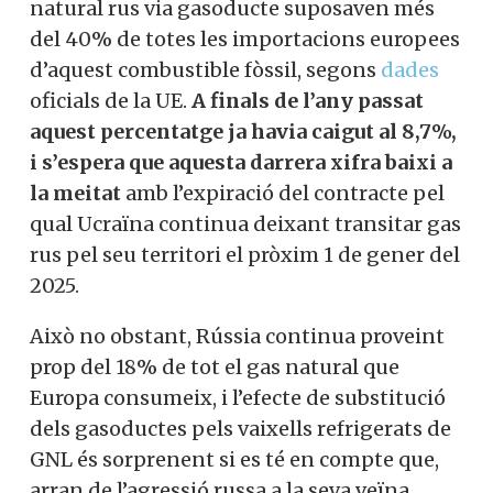
natural rus via gasoducte suposaven més
del 40% de totes les importacions europees
d’aquest combustible fòssil, segons
dades
oficials de la UE.
A finals de l’any passat
aquest percentatge ja havia caigut al 8,7%,
i s’espera que aquesta darrera xifra baixi a
la meitat
amb l’expiració del contracte pel
qual Ucraïna continua deixant transitar gas
rus pel seu territori el pròxim 1 de gener del
2025.
Això no obstant, Rússia continua proveint
prop del 18% de tot el gas natural que
Europa consumeix, i l’efecte de substitució
dels gasoductes pels vaixells refrigerats de
GNL és sorprenent si es té en compte que,
arran de l’agressió russa a la seva veïna