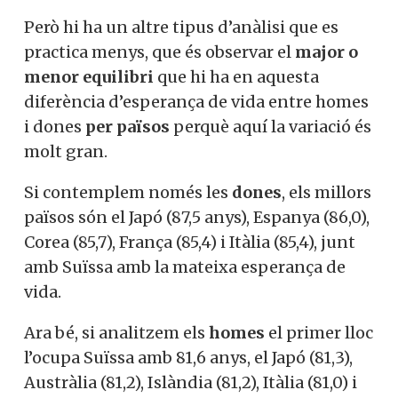
Però hi ha un altre tipus d’anàlisi que es
practica menys, que és observar el
major o
menor equilibri
que hi ha en aquesta
diferència d’esperança de vida entre homes
i dones
per països
perquè aquí la variació és
molt gran.
Si contemplem només les
dones
, els millors
països són el Japó (87,5 anys), Espanya (86,0),
Corea (85,7), França (85,4) i Itàlia (85,4), junt
amb Suïssa amb la mateixa esperança de
vida.
Ara bé, si analitzem els
homes
el primer lloc
l’ocupa Suïssa amb 81,6 anys, el Japó (81,3),
Austràlia (81,2), Islàndia (81,2), Itàlia (81,0) i