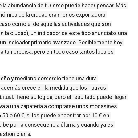
o la abundancia de turismo puede hacer pensar. Más 
onómica de la ciudad era menos exportadora 
caso como el de aquellas actividades que son 
la ciudad), un indicador de este tipo anunciaba una 
a un indicador primario avanzado. Posiblemente hoy 
 tan precisa, pero en todo caso tantos locales 
ueño y mediano comercio tiene una dura 
e además crece en la medida que los nativos 
tual. Tiene su lógica, pero el resultado puede llegar 
n va a una zapatería a comprarse unos mocasines 
burdeos, que le podrán costar como mínimo 50 o 60 €, si los puede encontrar por 10 € en 
cibe por la consecuencia última y cuando ya es 
stión cierra.