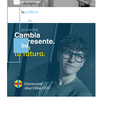
Accepto
la
política
de
privacitat