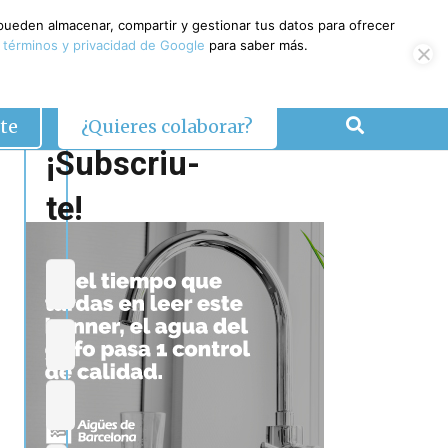
 pueden almacenar, compartir y gestionar tus datos para ofrecer
 términos y privacidad de Google
para saber más.
te
¿Quieres colaborar?
¡Subscriu-
te!