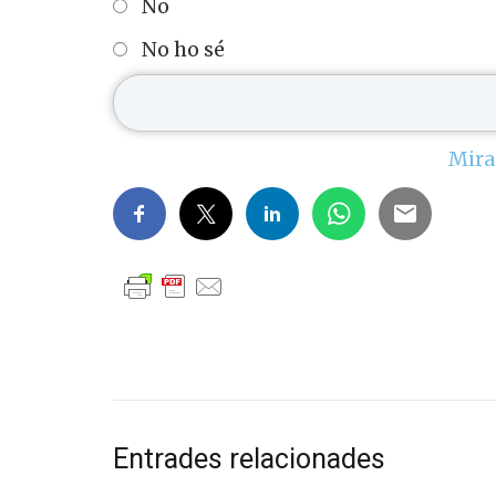
No
No ho sé
Mira
Entrades relacionades