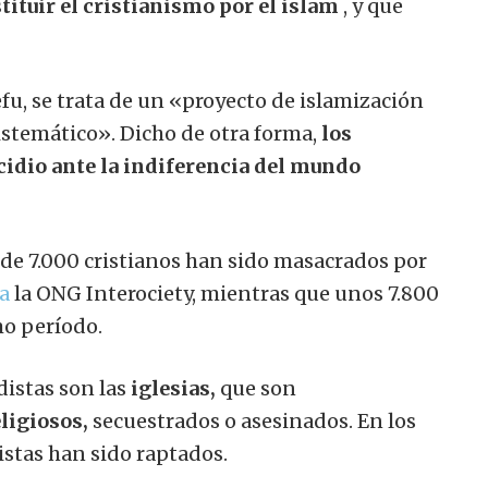
tituir el cristianismo por el islam
, y que
, se trata de un «proyecto de islamización
istemático». Dicho de otra forma,
los
cidio ante la indiferencia del mundo
 de 7.000 cristianos han sido masacrados por
a
la ONG Interociety, mientras que unos 7.800
mo período.
distas son las
iglesias,
que son
ligiosos,
secuestrados o asesinados. En los
stas han sido raptados.