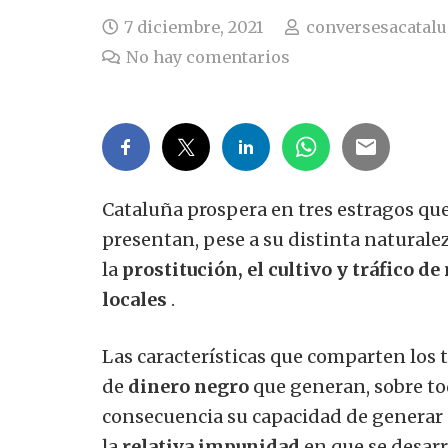
7 diciembre, 2021
conversesacatal
No hay comentarios
Cataluña prospera en tres estragos qu
presentan, pese a su distinta naturale
la
prostitución, el cultivo y tráfico 
locales
.
Las características que comparten los 
de
dinero negro
que generan, sobre tod
consecuencia su capacidad de generar 
la
relativa impunidad
en que se desarr