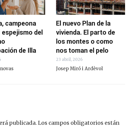
a, campeona
El nuevo Plan de la
el espejismo del
vivienda. El parto de
mo
los montes o como
ción de Illa
nos toman el pelo
6
23 abril, 2026
anovas
Josep Miró i Ardèvol
erá publicada.
Los campos obligatorios están