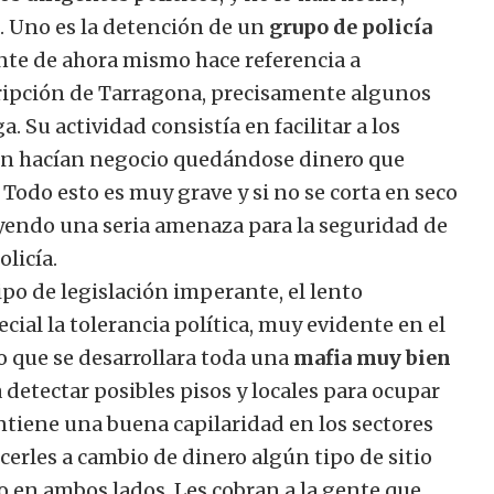
s. Uno es la detención de un
grupo de policía
ente de ahora mismo hace referencia a
cripción de Tarragona, precisamente algunos
a. Su actividad consistía en facilitar a los
én hacían negocio quedándose dinero que
Todo esto es muy grave y si no se corta en seco
yendo una seria amenaza para la seguridad de
olicía.
ipo de legislación imperante, el lento
cial la tolerancia política, muy evidente en el
o que se desarrollara toda una
mafia muy bien
 detectar posibles pisos y locales para ocupar
antiene una buena capilaridad en los sectores
ecerles a cambio de dinero algún tipo de sitio
 en ambos lados. Les cobran a la gente que