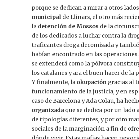
porque se dedican a mirar a otros lado
municipal
de Llinars, el otro más reci
la
detención de Mossos
de la circuns
de los dedicados a luchar contra la drog
traficantes droga decomisada y tambi
habían encontrado en las operaciones. 
se extenderá como la pólvora constitu
los catalanes y ara el buen hacer de la p
Y finalmente, la
okupación
gracias al t
funcionamiento de la justicia, y en espe
caso de Barcelona y Ada Colau, ha hech
organizada
que se dedica por un lado a
de tipologías diferentes, y por otro m
sociales de la marginación a fin de ofr
dónde vivir.
Estas mafias hacen negocio