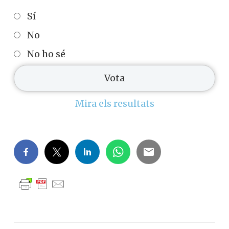
Sí
No
No ho sé
Mira els resultats