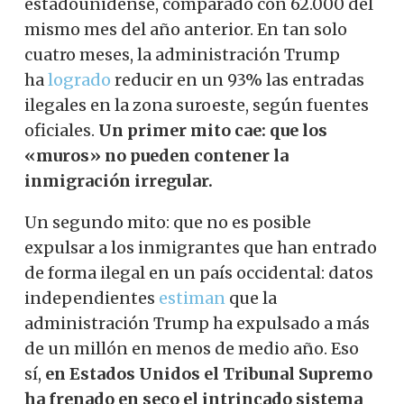
estadounidense, comparado con 62.000 del
mismo mes del año anterior. En tan solo
cuatro meses, la administración Trump
ha
lo
g
rado
reducir en un 93% las entradas
ilegales en la zona suroeste, según fuentes
oficiales.
Un primer mito cae: que los
«muros» no pueden contener la
inmigración irregular.
Un segundo mito: que no es posible
expulsar a los inmigrantes que han entrado
de forma ilegal en un país occidental: datos
independientes
estiman
que la
administración Trump ha expulsado a más
de un millón en menos de medio año. Eso
sí,
en Estados Unidos el Tribunal Supremo
ha frenado en seco el intrincado sistema