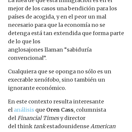
La idea de que esta inmigración es en el
mejor de los casos una bendición para los
países de acogida, y en el peor un mal
necesario para que la economía no se
detenga está tan extendida que forma parte
de lo que los
anglosajones
llaman
“sabiduría
convencional”.
Cualquiera que se oponga no sólo es un
execrable xenófobo, sino también un
ignorante económico.
En este contexto resulta interesante
el
análisis
que
Oren Cass
, columnista
del
Financial Times
y director
del
think
tank
estadounidense
American