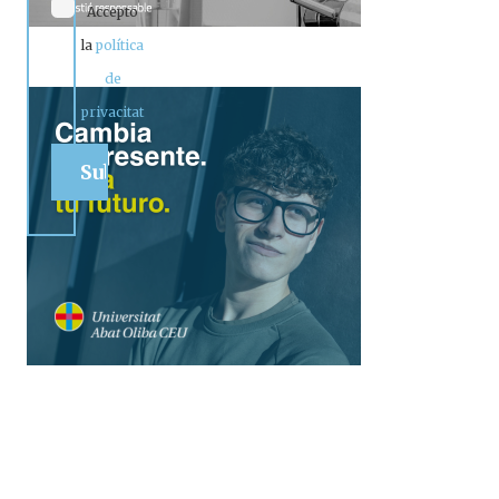
Accepto
la
política
de
privacitat