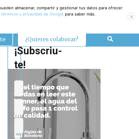
 pueden almacenar, compartir y gestionar tus datos para ofrecer
 términos y privacidad de Google
para saber más.
te
¿Quieres colaborar?
¡Subscriu-
te!