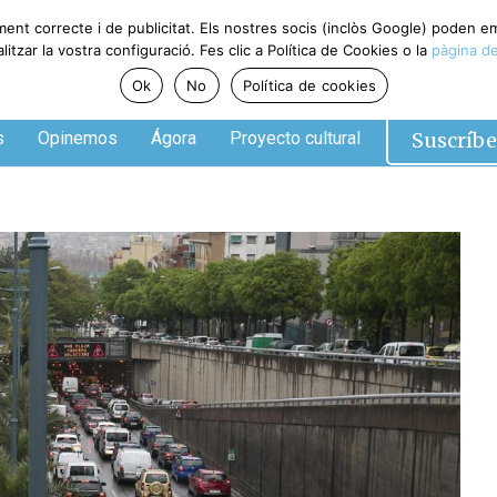
ment correcte i de publicitat. Els nostres socis (inclòs Google) poden 
tzar la vostra configuració. Fes clic a Política de Cookies o la
pàgina de
Ok
No
Política de cookies
Suscríbe
s
Opinemos
Ágora
Proyecto cultural