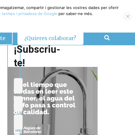
emmagatzemar, compartir i gestionar les vostres dades per oferir
 termes i privadesa de Google
per saber-ne més.
te
¿Quieres colaborar?
¡Subscriu-
te!