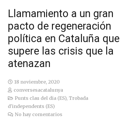
Llamamiento a un gran
pacto de regeneración
política en Cataluña que
supere las crisis que la
atenazan
18 noviembre, 2020
conversesacatalunya
Punts clau del dia (ES)
,
Trobada
d'independents (ES)
No hay comentarios