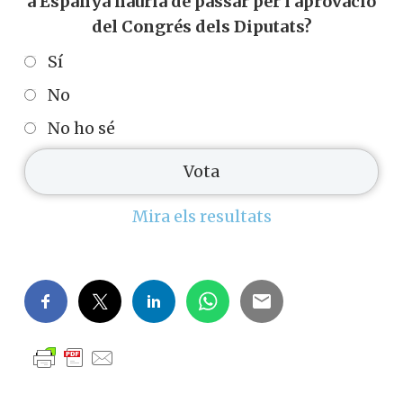
a Espanya hauria de passar per l'aprovació
del Congrés dels Diputats?
Sí
No
No ho sé
Mira els resultats