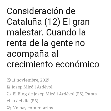
Consideración de
Cataluña (12) El gran
malestar. Cuando la
renta de la gente no
acompaña al
crecimiento económico
11 noviembre, 2025
Josep Miró i Ardèvol
El Blog de Josep Miró i Ardèvol (ES)
,
Punts
clau del dia (ES)
No hay comentarios