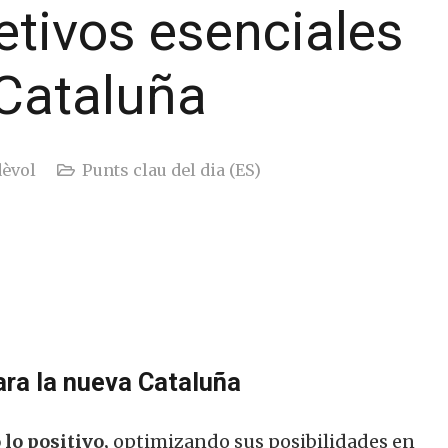
etivos esenciales
 Cataluña
dèvol
Punts clau del dia (ES)
ara la nueva Cataluña
 lo positivo,
optimizando sus posibilidades en