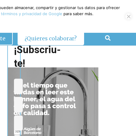
 pueden almacenar, compartir y gestionar tus datos para ofrecer
 términos y privacidad de Google
para saber más.
te
¿Quieres colaborar?
¡Subscriu-
te!