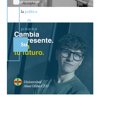
Accepto
la
política
de
privacitat