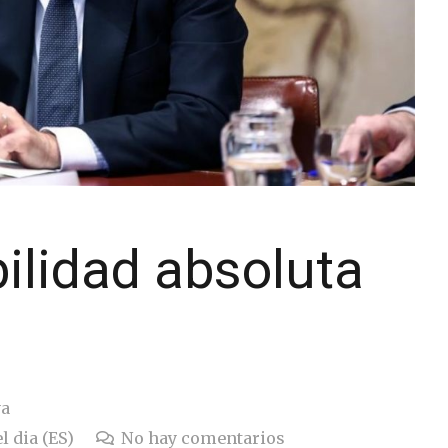
ilidad absoluta
ya
l dia (ES)
No hay comentarios