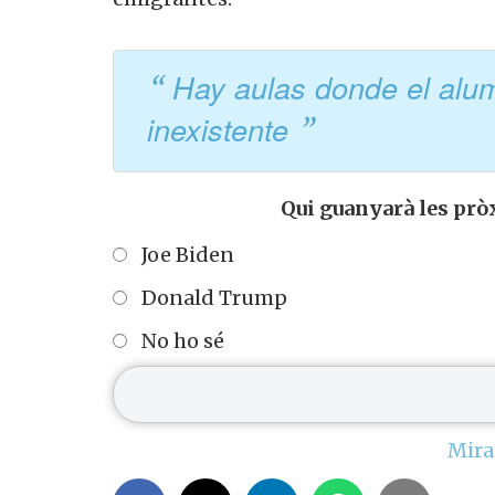
Hay aulas donde el alum
inexistente
Qui guanyarà les pr
Joe Biden
Donald Trump
No ho sé
Mira