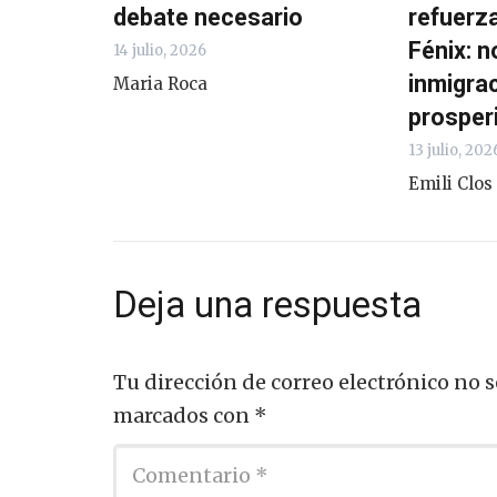
debate necesario
refuerza
Fénix: n
14 julio, 2026
inmigra
Maria Roca
prosper
13 julio, 202
Emili Clos
Deja una respuesta
Tu dirección de correo electrónico no s
marcados con
*