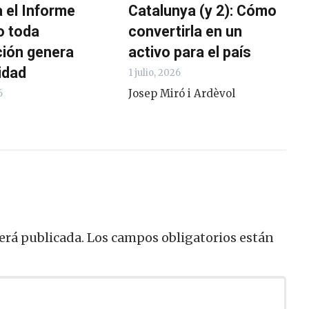
 el Informe
Catalunya (y 2): Cómo
o toda
convertirla en un
ción genera
activo para el país
idad
1 julio, 2026
Josep Miró i Ardèvol
6
erá publicada.
Los campos obligatorios están