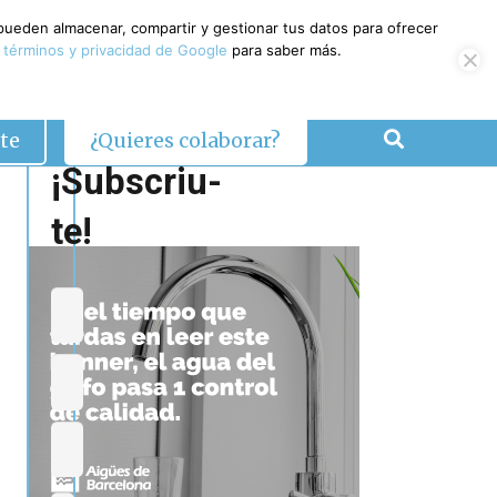
 pueden almacenar, compartir y gestionar tus datos para ofrecer
 términos y privacidad de Google
para saber más.
te
¿Quieres colaborar?
¡Subscriu-
te!