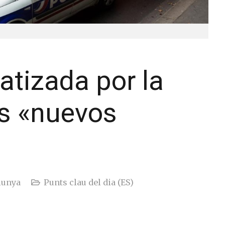
atizada por la
os «nuevos
lunya
Punts clau del dia (ES)