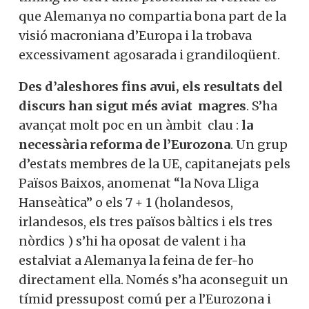
que Alemanya no compartia bona part de la
visió macroniana d’Europa i la trobava
excessivament agosarada i grandiloqüent.
Des d’aleshores fins avui, els resultats del
discurs han sigut més aviat magres
. S’ha
avançat molt poc en un àmbit clau :
la
necessària reforma de l’Eurozona
. Un grup
d’estats membres de la UE, capitanejats pels
Països Baixos, anomenat “la Nova Lliga
Hanseàtica” o els 7 + 1 (holandesos,
irlandesos, els tres països bàltics i els tres
nòrdics ) s’hi ha oposat de valent i ha
estalviat a Alemanya la feina de fer-ho
directament ella. Només s’ha aconseguit un
tímid pressupost comú per a l’Eurozona i