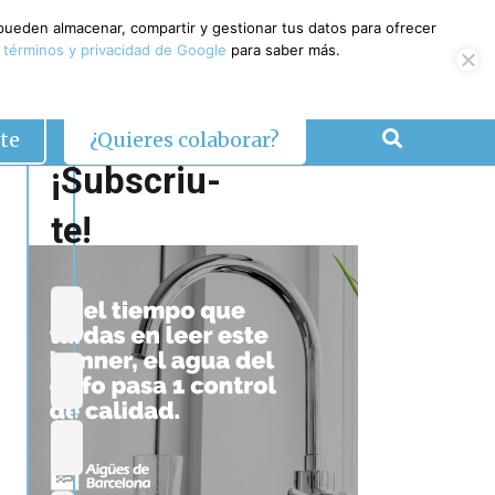
 pueden almacenar, compartir y gestionar tus datos para ofrecer
 términos y privacidad de Google
para saber más.
te
¿Quieres colaborar?
¡Subscriu-
te!