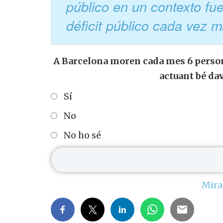
público en un contexto fue
déficit público cada vez
A Barcelona moren cada mes 6 person
actuant bé da
Sí
No
No ho sé
Mira