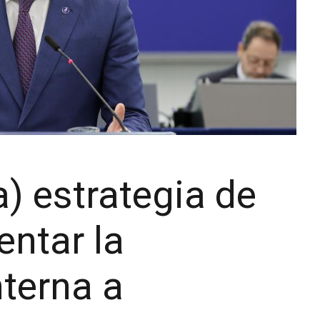
a) estrategia de
ntar la
nterna a