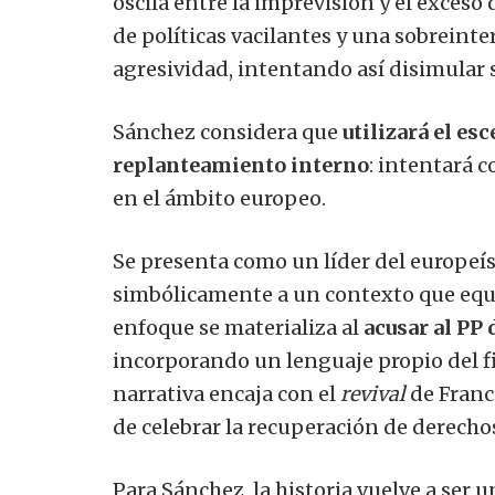
oscila entre la imprevisión y el exceso
de políticas vacilantes y una sobreint
agresividad, intentando así disimular 
Sánchez considera que
utilizará el e
replanteamiento interno
: intentará c
en el ámbito europeo.
Se presenta como un líder del europeí
simbólicamente a un contexto que equip
enfoque se materializa al
acusar al PP
incorporando un lenguaje propio del f
narrativa encaja con el
revival
de Franc
de celebrar la recuperación de derechos
Para Sánchez, la historia vuelve a ser 