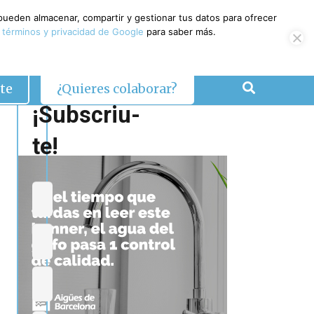
 pueden almacenar, compartir y gestionar tus datos para ofrecer
 términos y privacidad de Google
para saber más.
te
¿Quieres colaborar?
¡Subscriu-
te!