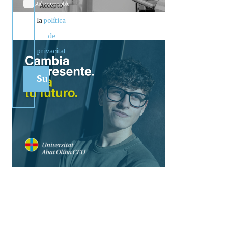
Accepto
la
política
de
privacitat