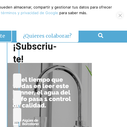
 pueden almacenar, compartir y gestionar tus datos para ofrecer
 términos y privacidad de Google
para saber más.
te
¿Quieres colaborar?
¡Subscriu-
te!