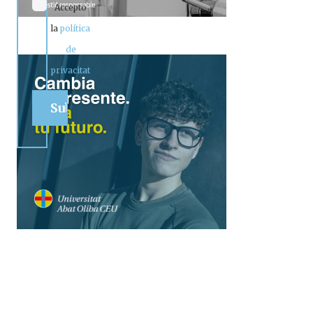
Accepto
la
política
de
privacitat