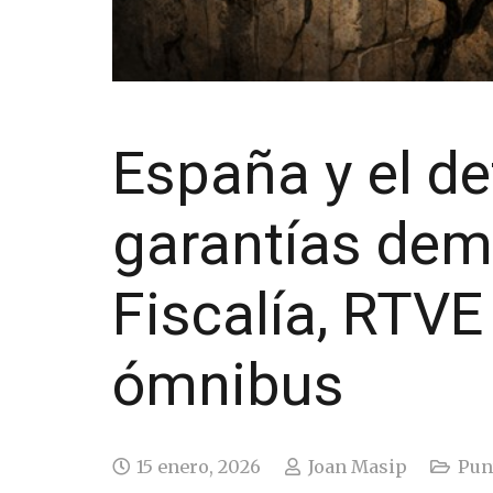
España y el de
garantías dem
Fiscalía, RTVE
ómnibus
15 enero, 2026
Joan Masip
Punt