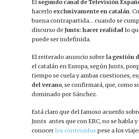
El
segundo canal de Televisión Españ
hacerlo
exclusivamente en catalán
. C
buena contrapartida… cuando se cumpla.
discurso de
Junts:
hacer realidad
lo qu
puede ser indefinida.
El reiterado anuncio sobre
la gestión 
el catalán en Europa, según Junts, por
tiempo se cuela y ambas cuestiones, e
del verano
, se confirmará, que, como 
dominado por Sánchez.
Está claro que del famoso acuerdo sobr
Junts
antes
que con ERC, no se habla 
conocer
los contenidos
pese a los viaje