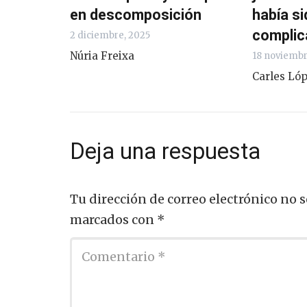
en descomposición
había si
complic
2 diciembre, 2025
Núria Freixa
18 noviembr
Carles Ló
Deja una respuesta
Tu dirección de correo electrónico no s
marcados con
*