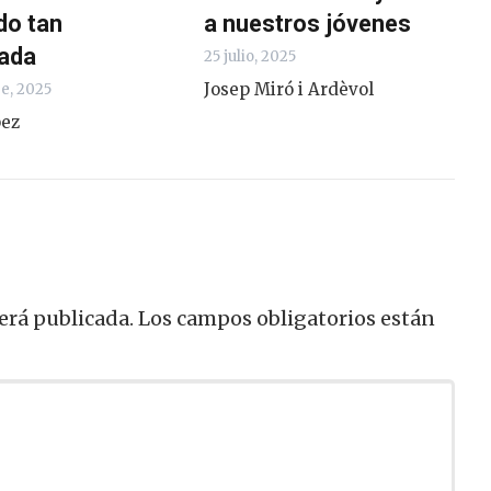
do tan
a nuestros jóvenes
ada
25 julio, 2025
Josep Miró i Ardèvol
e, 2025
pez
erá publicada.
Los campos obligatorios están