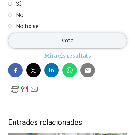
Sí
No
No ho sé
Mira els resultats
Entrades relacionades