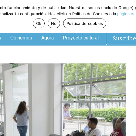
ecto funcionamiento y de publicidad. Nuestros socios (incluido Google)
alizar tu configuración. Haz click en Política de Cookies o la
página de
Ok
No
Política de cookies
Suscríbe
s
Opinemos
Ágora
Proyecto cultural