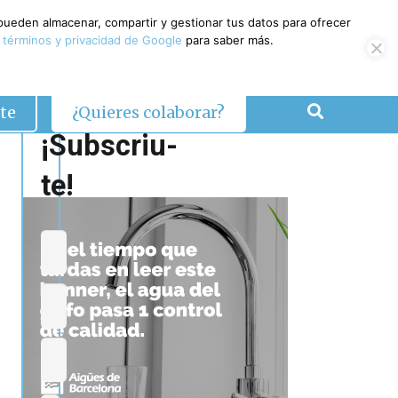
 pueden almacenar, compartir y gestionar tus datos para ofrecer
 términos y privacidad de Google
para saber más.
te
¿Quieres colaborar?
¡Subscriu-
te!