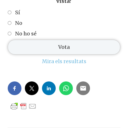
vista?
Sí
No
No ho sé
Mira els resultats