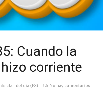
35: Cuando la
hizo corriente
ts clau del dia (ES)
No hay comentarios