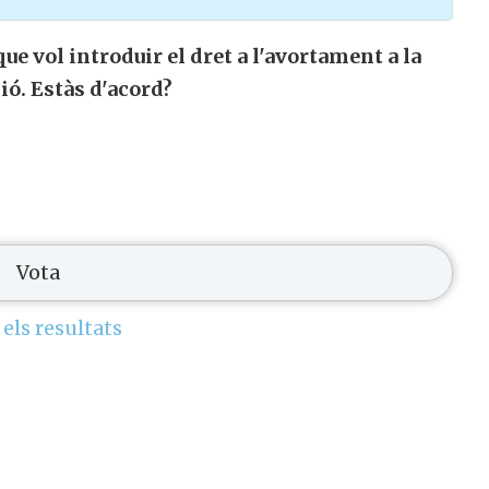
e vol introduir el dret a l'avortament a la
ió. Estàs d'acord?
 els resultats