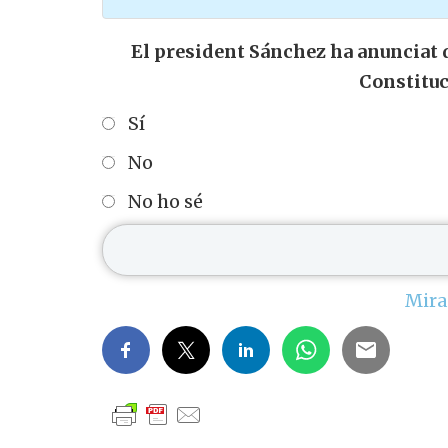
El president Sánchez ha anunciat qu
Constituc
Sí
No
No ho sé
Mira