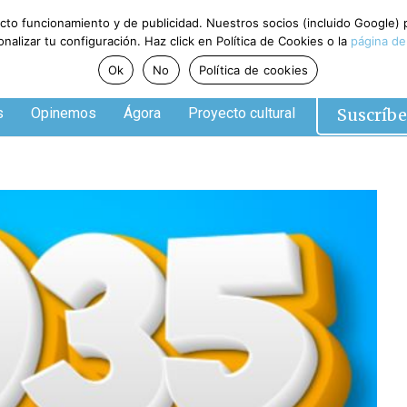
ecto funcionamiento y de publicidad. Nuestros socios (incluido Google)
alizar tu configuración. Haz click en Política de Cookies o la
página de
Ok
No
Política de cookies
Suscríbe
s
Opinemos
Ágora
Proyecto cultural