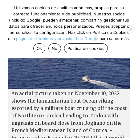
Utilizamos cookies de analítica anónimas, propias para su
correcto funcionamiento y de publicidad. Nuestros socios
(incluido Google) pueden almacenar, compartir y gestionar tus
datos para ofrecer anuncios personalizados. Puedes aceptar o
personalizar tu configuración. Haz click en Política de Cookies
o la
página de términos y privacidad de Google
para saber más.
Ok
No
Política de cookies
An aerial picture taken on November 10, 2022
shows the humanitarian boat Ocean viking
escorted by a military boat cruising off the coast
of Northtern Corsica heading to Toulon with
migrants on board close from Rogliano on the
French Mediterranean Island of Corsica. -
France said on November 10, 2022 that it would