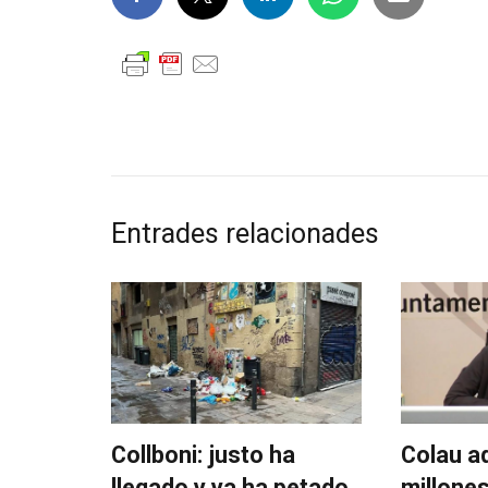
Entrades relacionades
Collboni: justo ha
Colau a
llegado y ya ha petado.
millones