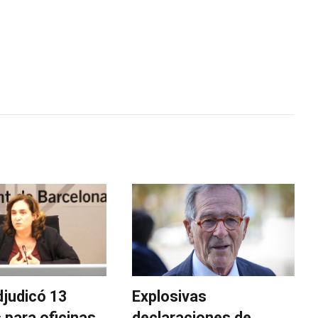
djudicó 13
Explosivas
 para oficinas
declaraciones de