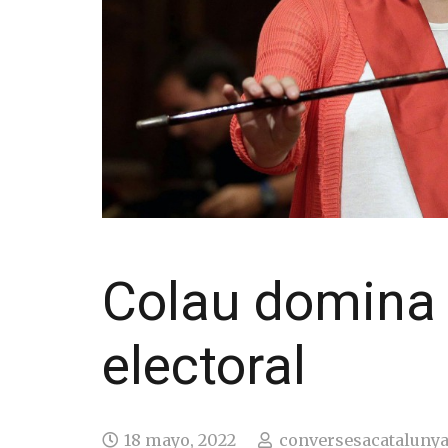
Colau domina 
electoral
18 mayo, 2022
conversesacataluny